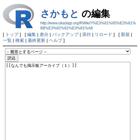
さかもと
の編集
http://www.okadajp.org/RWiki/?%E3%81%95%E3%81%
8B%E3%82%82%E3%81%A8
[
トップ
] [
編集
|
差分
|
バックアップ
|
添付
|
リロード
] [
新規
|
一覧
|
検索
|
最終更新
|
ヘルプ
]