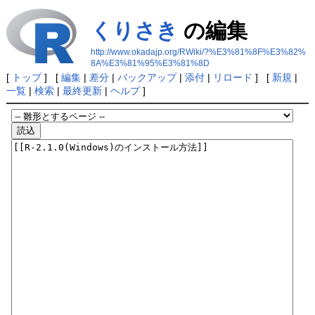
くりさき
の編集
http://www.okadajp.org/RWiki/?%E3%81%8F%E3%82%
8A%E3%81%95%E3%81%8D
[
トップ
] [
編集
|
差分
|
バックアップ
|
添付
|
リロード
] [
新規
|
一覧
|
検索
|
最終更新
|
ヘルプ
]