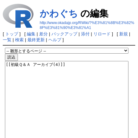
かわぐち
の編集
http://www.okadajp.org/RWiki/?%E3%81%8B%E3%82%
8F%E3%81%90%E3%81%A1
[
トップ
] [
編集
|
差分
|
バックアップ
|
添付
|
リロード
] [
新規
|
一覧
|
検索
|
最終更新
|
ヘルプ
]