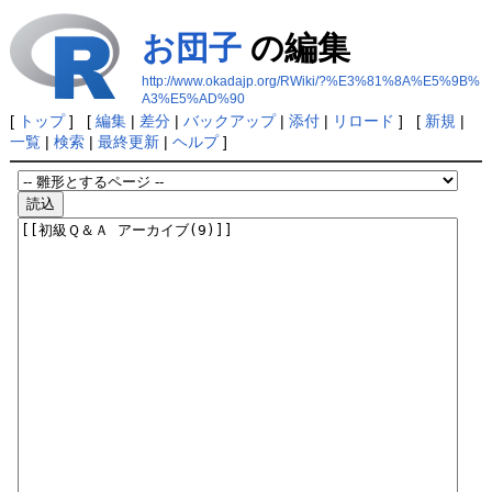
お団子
の編集
http://www.okadajp.org/RWiki/?%E3%81%8A%E5%9B%
A3%E5%AD%90
[
トップ
] [
編集
|
差分
|
バックアップ
|
添付
|
リロード
] [
新規
|
一覧
|
検索
|
最終更新
|
ヘルプ
]