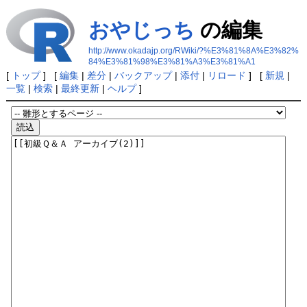
おやじっち
の編集
http://www.okadajp.org/RWiki/?%E3%81%8A%E3%82%
84%E3%81%98%E3%81%A3%E3%81%A1
[
トップ
] [
編集
|
差分
|
バックアップ
|
添付
|
リロード
] [
新規
|
一覧
|
検索
|
最終更新
|
ヘルプ
]