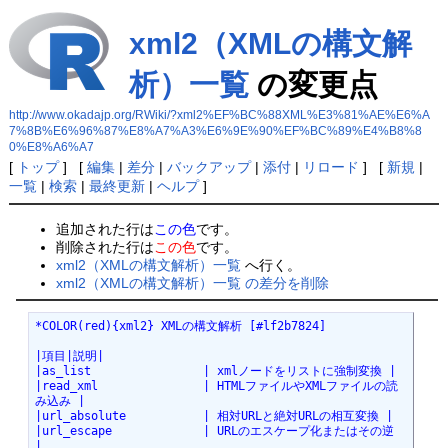
xml2（XMLの構文解
析）一覧
の変更点
http://www.okadajp.org/RWiki/?xml2%EF%BC%88XML%E3%81%AE%E6%A
7%8B%E6%96%87%E8%A7%A3%E6%9E%90%EF%BC%89%E4%B8%8
0%E8%A6%A7
[
トップ
] [
編集
|
差分
|
バックアップ
|
添付
|
リロード
] [
新規
|
一覧
|
検索
|
最終更新
|
ヘルプ
]
追加された行は
この色
です。
削除された行は
この色
です。
xml2（XMLの構文解析）一覧
へ行く。
xml2（XMLの構文解析）一覧 の差分を削除
*COLOR(red){xml2} XMLの構文解析 [#lf2b7824]
|項目|説明|
|as_list                | xmlノードをリストに強制変換 |
|read_xml               | HTMLファイルやXMLファイルの読
み込み |
|url_absolute           | 相対URLと絶対URLの相互変換 |
|url_escape             | URLのエスケープ化またはその逆 
|