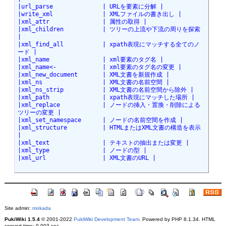
|url_parse              | URLを要素に分解 |
|write_xml              | XMLファイルの書き出し |
|xml_attr               | 属性の取得 |
|xml_children           | ツリーの上流や下流の周りを探索 
|
|xml_find_all           | xpath表現にマッチする全てのノ
ード |
|xml_name               | xml要素のタグ名 |
|xml_name<-             | xml要素のタグ名の変更 |
|xml_new_document       | XML文書を新規作成 |
|xml_ns                 | XML文書の名前空間 |
|xml_ns_strip           | XML文書の名前空間から除外 |
|xml_path               | xpath表現にマッチした場所 |
|xml_replace            | ノードの挿入・置換・削除による
ツリーの変更 |
|xml_set_namespace      | ノードの名前空間を作成 |
|xml_structure          | HTMLまたはXML文書の構造を表示 
|
|xml_text               | テキストの抽出または変更 |
|xml_type               | ノードの型 |
|xml_url                | XML文書のURL |
Site admin:
mokada
PukiWiki 1.5.4
© 2001-2022
PukiWiki Development Team
. Powered by PHP 8.1.34. HTML
convert time: 0.003 sec.