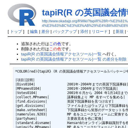
tapiR(R の英国議
http://www.okadajp.org/RWiki/?tapiR%2
4%E3%83%BC%E3%83%AB%29%E4%B8%80%E8%
[
トップ
] [
編集
|
差分
|
バックアップ
|
添付
|
リロード
] [
新規
|
追加された行は
この色
です。
削除された行は
この色
です。
tapiR(R の英国議会情報アクセスツール)一覧
へ行く。
tapiR(R の英国議会情報アクセスツール)一覧 の差分を削除
*COLOR(red){tapiR} (R の英国議会情報アクセスツール)パッケー
|項目|説明|

|Divs0104|                2001年-2004年までの英国下院議事録|
|MPnames0104|             2001年-2004年までの下院議員|

|Votes0104|               2001年６月から 2004 年1月14
|collect.MPnames|         議事録集より MP 名すべてを集める|

|find.divisions|          英国下院議事録を見つけ出す|

|get.divisions|           ファイルまたはウェブより下院議事録
|make.votesheet|          下院議事録から矩形のデータセットを
|namerules.9203|          MP 名をユニークなフォームに変換する|
|partyhues|               主要政党名を色に変換|

|standard.divname|        Hansardのオンライン議事録識別
|uniquify.MPnames|        MP 名をユニークなフォームに入れる|
