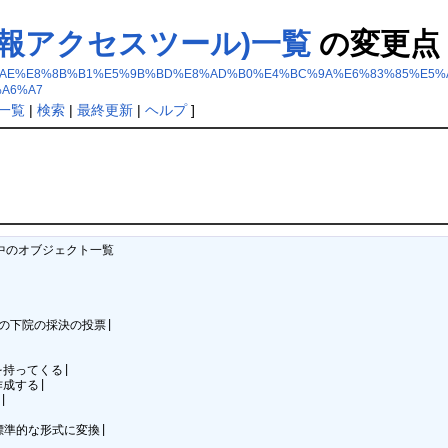
会情報アクセスツール)一覧
の変更点
8R+%E3%81%AE%E8%8B%B1%E5%9B%BD%E8%AD%B0%E4%BC%9A%E6%83%85
A6%A7
一覧
|
検索
|
最終更新
|
ヘルプ
]
ジ中のオブジェクト一覧



日までの下院の採決の投票|

を持ってくる|

作成する|



子を標準的な形式に変換|
