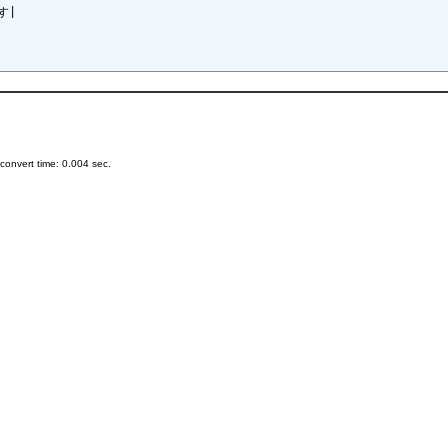
|

onvert time: 0.004 sec.