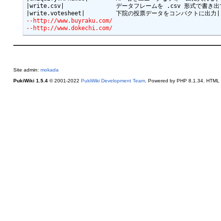
|write.csv|               データフレームを .csv 形式で書き出す
--http://www.buyraku.com/
--http://www.dokechi.com/
Site admin:
mokada
PukiWiki 1.5.4
© 2001-2022
PukiWiki Development Team
. Powered by PHP 8.1.34. HTML c