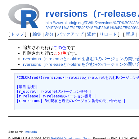
rversions（r-re
http://www.okadajp.org/RWiki/?rversions%
3%E3%81%AE%E5%95%8F%E3%81%84%E5%90%
[
トップ
] [
編集
|
差分
|
バックアップ
|
添付
|
リロード
] [
新規
|
追加された行は
この色
です。
削除された行は
この色
です。
rversions（r-releaseとr-oldrelを含むRのバージョンの
rversions（r-releaseとr-oldrelを含むRのバージョ
*COLOR(red){rversions}r-releaseとr-oldrelを含むRバージョ
|項目|説明|
|r_oldrel| r-oldrelのバージョン番号 |
|r_release| r-releaseのバージョン番号 |
|r_versions| Rの現在と過去のバージョン番号の問い合わせ |
Site admin:
mokada
PukiWiki 1.5.4
© 2001-2022
PukiWiki Development Team
. Powered by PHP 8.1.34. HTML c