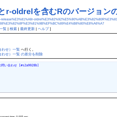
leaseとr-oldrelを含むRのバー
EF%BC%88r-release%E3%81%A8r-oldrel%E3%82%92%E5%90%AB%E3%82%8
88%E3%82%8F%E3%81%9B%EF%BC%89%E4%B8%80%E8%A6%A7
一覧
|
検索
|
最終更新
|
ヘルプ
]
問い合わせ）一覧
へ行く。
ンの問い合わせ）一覧 の差分を削除
ンの問い合わせ [#s2a9928b]
onvert time: 0.005 sec.