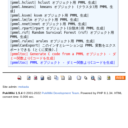
|pmml.hclust| hclust オブジェクト用 PMML 生成|

|pmml.kmeans|  kmeans オブジェクト (クラスタ)用 PMML 生
成|

|pmml.ksvm| ksvm オブジェクト用 PMML 生成|

|pmml.lm|lm オブジェクト用 PMML 生成|

|pmml.nnet|nnet オブジェクト用 PMML 生成|

|pmml.rpart|rpart オブジェクト(分類木)用 PMML 生成|

|pmml.rsf| Random Survival Forest (rsf) オブジェクト用 
PMML 生成|

|pmml.rules| arules オブジェクト用 PMML 生成|

|pmmlCanExport| このインすとレーションは PMML 変数をエクス
|pmmltoc| Generate C code from a PMML オブジェクト - ダ
ミー関数よりCコードを生成|
|pmmltoc| PMML オブジェクト - ダミー関数よりCコードを生成|
Site admin:
mokada
PukiWiki 1.5.4
© 2001-2022
PukiWiki Development Team
. Powered by PHP 8.1.34. HTML
convert time: 0.006 sec.