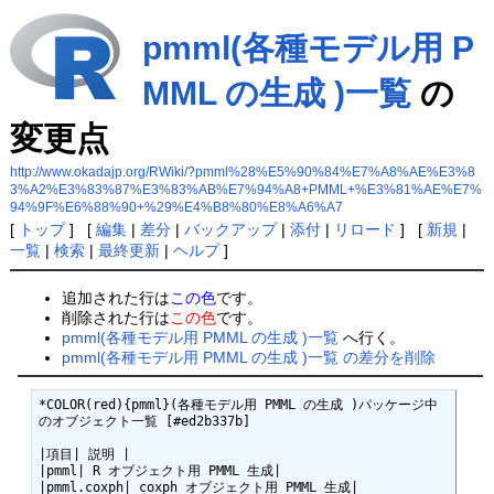
pmml(各種モデル用 P
MML の生成 )一覧
の
変更点
http://www.okadajp.org/RWiki/?pmml%28%E5%90%84%E7%A8%AE%E3%8
3%A2%E3%83%87%E3%83%AB%E7%94%A8+PMML+%E3%81%AE%E7%
94%9F%E6%88%90+%29%E4%B8%80%E8%A6%A7
[
トップ
] [
編集
|
差分
|
バックアップ
|
添付
|
リロード
] [
新規
|
一覧
|
検索
|
最終更新
|
ヘルプ
]
追加された行は
この色
です。
削除された行は
この色
です。
pmml(各種モデル用 PMML の生成 )一覧
へ行く。
pmml(各種モデル用 PMML の生成 )一覧 の差分を削除
*COLOR(red){pmml}(各種モデル用 PMML の生成 )パッケージ中
のオブジェクト一覧 [#ed2b337b]

|項目| 説明 |

|pmml| R オブジェクト用 PMML 生成|

|pmml.coxph| coxph オブジェクト用 PMML 生成|
