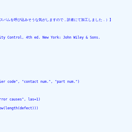
と，スパムを呼び込みそうな気がしますので，訳者にて加工しました．）】
ity Control, 4th ed. New York: John Wiley & Sons.
ier code", "contact num.", "part num.")
rror causes", las=1)
ow(length(defect)))