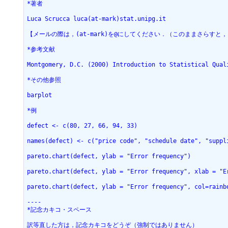
*著者
Luca Scrucca luca(at-mark)stat.unipg.it
【メールの際は，(at-mark)を@にしてください．（このままさらす
*参考文献
Montgomery, D.C. (2000) Introduction to Statistical Qual
*その他参照
barplot
*例
defect <- c(80, 27, 66, 94, 33)
names(defect) <- c("price code", "schedule date", "suppl
pareto.chart(defect, ylab = "Error frequency")
pareto.chart(defect, ylab = "Error frequency", xlab = "E
pareto.chart(defect, ylab = "Error frequency", col=rainb
----
*記念カキコ・スペース
訳等直した方は，記念カキコをどうぞ（強制ではありません）