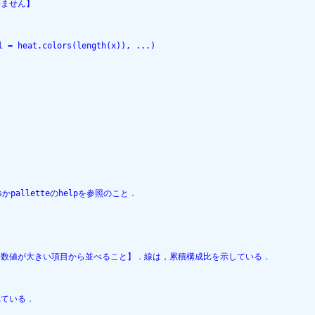
来ません】
l = heat.colors(length(x)), ...)
．
sかpalletteのhelpを参照のこと．
，数値が大きい項目から並べること】．線は，累積構成比を示している．
れている．