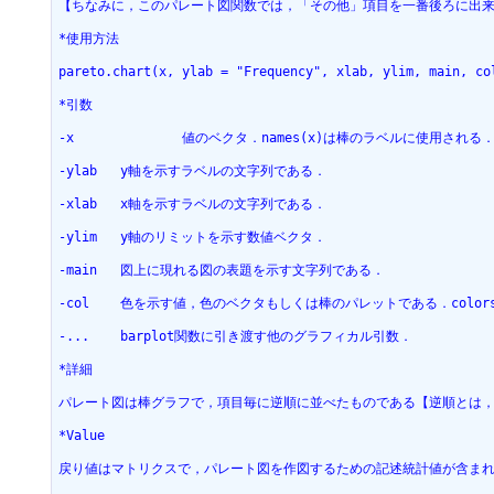
【ちなみに，このパレート図関数では，「その他」項目を一番後ろに出
*使用方法
pareto.chart(x, ylab = "Frequency", xlab, ylim, main, co
*引数
-x		値のベクタ．names(x)は棒のラベルに使用される
-ylab 	y軸を示すラベルの文字列である．
-xlab 	x軸を示すラベルの文字列である．
-ylim 	y軸のリミットを示す数値ベクタ．
-main 	図上に現れる図の表題を示す文字列である．
-col 	色を示す値，色のベクタもしくは棒のパレットである．color
-... 	barplot関数に引き渡す他のグラフィカル引数．
*詳細
パレート図は棒グラフで，項目毎に逆順に並べたものである【逆順とは
*Value
戻り値はマトリクスで，パレート図を作図するための記述統計値が含ま