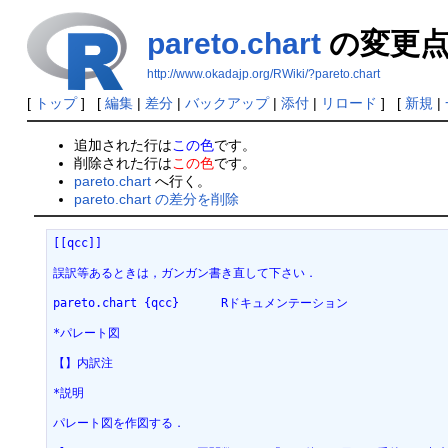
pareto.chart
の変更
http://www.okadajp.org/RWiki/?pareto.chart
[
トップ
] [
編集
|
差分
|
バックアップ
|
添付
|
リロード
] [
新規
|
追加された行は
この色
です。
削除された行は
この色
です。
pareto.chart
へ行く。
pareto.chart の差分を削除
[[qcc]]
誤訳等あるときは，ガンガン書き直して下さい．
pareto.chart {qcc}	Rドキュメンテーション
*パレート図
【】内訳注
*説明
パレート図を作図する．