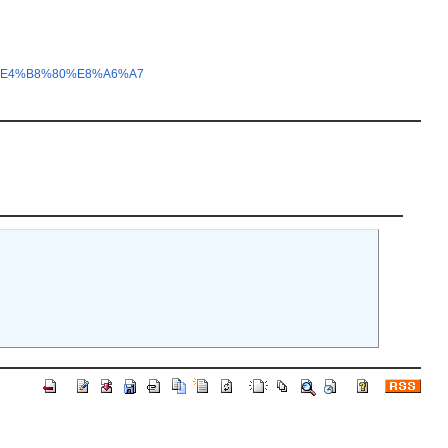
9%E4%B8%80%E8%A6%A7