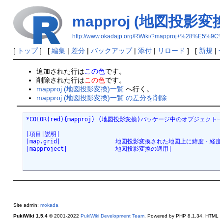
mapproj (地図投影変
http://www.okadajp.org/RWiki/?mapproj+%
[
トップ
] [
編集
|
差分
|
バックアップ
|
添付
|
リロード
] [
新規
|
追加された行は
この色
です。
削除された行は
この色
です。
mapproj (地図投影変換)一覧
へ行く。
mapproj (地図投影変換)一覧 の差分を削除
*COLOR(red){mapproj} (地図投影変換)パッケージ中のオブジェクト
|項目|説明|
|map.grid|                地図投影変換された地図上に緯度
|mapproject|              地図投影変換の適用|
Site admin:
mokada
PukiWiki 1.5.4
© 2001-2022
PukiWiki Development Team
. Powered by PHP 8.1.34. HTML c