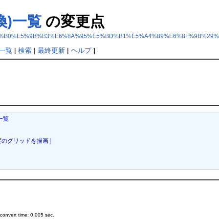
換)一覧
の変更点
28%E5%9C%B0%E5%9B%B3%E6%8A%95%E5%BD%B1%E5%A4%89%E6%8F%9B%2
一覧
|
検索
|
最終更新
|
ヘルプ
]
一覧
・経度のグリッドを描画|
onvert time: 0.005 sec.