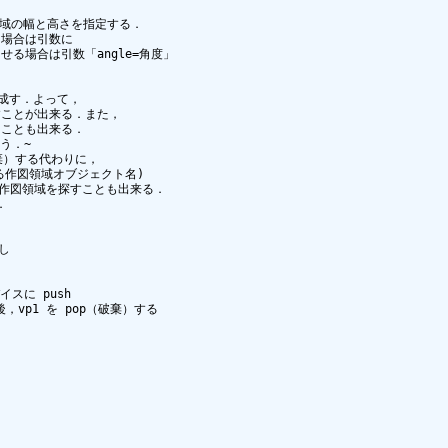
領域の幅と高さを指定する．

場合は引数に

させる場合は引数「angle=角度」

成す．よって，

ことが出来る．また，

ことも出来る．

う．~

棄）する代わりに，

にある作図領域オブジェクト名) 

で作図領域を探すことも出来る．



に push

vp1 を pop（破棄）する
