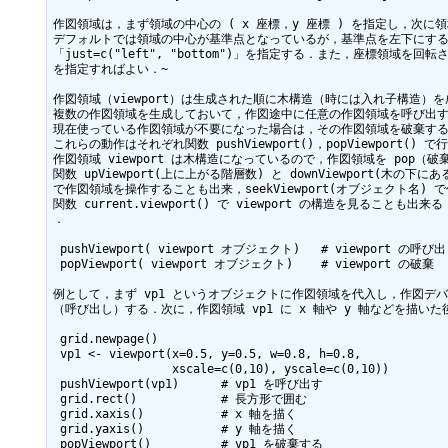
作図領域は，まず領域の中心の ( x 座標，y 座標 ) を指定し，次に
デフォルトでは領域の中心が基準点となっているが，基準点を左下にする
「just=c("left", "bottom")」を指定する．また，座標領域を回転
を指定すればよい．~

作図領域（viewport）は生成された順に木構造（時には入れ子構造）を
複数の作図領域を生成しておいて，作図途中に任意の作図領域を呼び出す
現在使っている作図領域が不要になった場合は，その作図領域を破棄する
これらの動作はそれぞれ関数 pushViewport()，popViewport() で行
作図領域 viewport は木構造になっているので，作図領域を pop（破
関数 upViewport(上に上がる階層数) と downViewport(木の下
で作図領域を操作することも出来，seekViewport(オブジェクト名) 
関数 current.viewport() で viewport の構造を見ることも出来る．
．

 pushViewport( viewport オブジェクト)   # viewport の呼び出し

 popViewport( viewport オブジェクト)    # viewport の破棄

例として，まず vp1 というオブジェクトに作図領域を代入し，作図デバイス
（呼び出し）する．次に，作図領域 vp1 に x 軸や y 軸などを描いた後，
 grid.newpage()

 vp1 <- viewport(x=0.5, y=0.5, w=0.8, h=0.8,

                 xscale=c(0,10), yscale=c(0,10))

 pushViewport(vp1)      # vp1 を呼び出す

 grid.rect()            # 長方形で囲む

 grid.xaxis()           # x 軸を描く

 grid.yaxis()           # y 軸を描く

 popViewport()          # vp1 を破棄する
