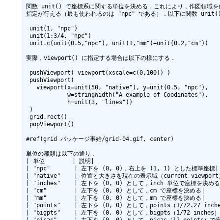
関数 unit() で座標系に関する単位を決める．これにより，作図領域を
指定が行える（最も使われるのは "npc" である）．以下に関数 unit(
 unit(1, "npc")

 unit(1:3/4, "npc")

 unit.c(unit(0.5,"npc"), unit(1,"mm")+unit(0.2,"cm"))

実際，viewport() に指定する場合は以下の様にする．

 pushViewport( viewport(xscale=c(0,100)) )

 pushViewport(

   viewport(x=unit(50, "native"), y=unit(0.5, "npc"),

            w=stringWidth("A example of Coodinates"),

            h=unit(3, "lines"))

 )

 grid.rect()

 popViewport()

#ref(grid パッケージ事始/grid-04.gif, center)

単位の種類は以下の通り．

| 単位        | 説明|

| "npc"       | 左下を (0, 0)，右上を (1, 1) とした標準座標|

| "native"    | 位置と大きさを現在の表示域（current viewpor
| "inches"    | 左下を (0, 0) として，inch 単位で座標を決める|
| "cm"        | 左下を (0, 0) として，cm で座標を決める|

| "mm"        | 左下を (0, 0) として，mm で座標を決める|

| "points"    | 左下を (0, 0) として，points（1/72.27 in
| "bigpts"    | 左下を (0, 0) として，bigpts（1/72 inche
| "picas"     | 左下を (0, 0) として，picas（12 points）