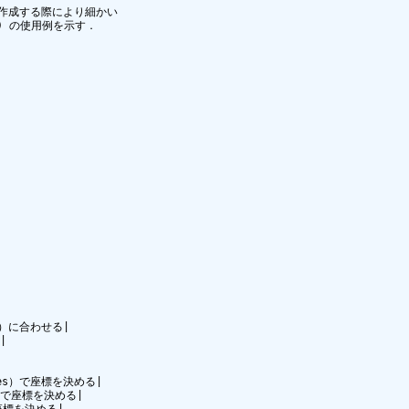
作成する際により細かい

) の使用例を示す．

t）に合わせる|



ches）で座標を決める|

s）で座標を決める|

で座標を決める|
