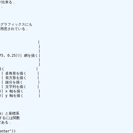
が出来る．

．

ラフィックスにも 

が用意されている．

                 |

                 |

                 |

.75, 0.25))| 網を描く|

                 |

                 |

く               |

)) | 多角形を描く     |

3) | 長方形を描く     |

   | 線分を描く       |

   | 文字列を描く     |

L)| x 軸を描く       |

L)| y 軸を描く       |

s）と座標系

するには関数 

である．
