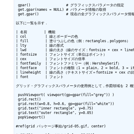
 gpar()                 # グラフィックスパラメータの指定

 get.gpar(names = NULL) # パラメータ情報の取得

 get.gpar()             # 現在の全グラフィックスパラメータ情報の取得

以下に一覧を示す．

| 名前        | 機能                                       
| col         | 線とボーダーの色                             
| fill        | 塗りつぶしの色（例：rectangles，polygons）     
| lty         | 線の形式                                   
| lwd         | 線の太さ（線のサイズ：fontsize × cex × linehe
| fontsize    | フォントサイズ（単位はポイント）                
| cex         | フォントサイズの倍率                          
| fontfamily  | フォントファミリー（例：HersheySerif）         
| fontface    | フォントの種類（1 = plain, 2 = bold, 3 = ita
| lineheight  | 線の高さ（テキストサイズ＝fontsize × cex の比で
| font        | フォント                                   
グリッド・グラフィックスパラメータの使用例として，作図領域を 2 種
 pushViewport( viewport(gp=gpar(fill="grey")) )

 grid.rect()

 grid.rect(w=0.8, h=0.6, gp=gpar(fill="white"))

 grid.text("inner rectangle", y=0.75)

 grid.text("outer rectangle", y=0.05)

 popViewport()

#ref(grid パッケージ事始/grid-05.gif, center)
