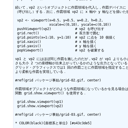
続いて，vp2 というオブジェクトに作図領域を代入し，作図デバイスに pu
（呼び出し）する．次に，作図領域 vp2 に x 軸や y 軸などを描いた後，
 vp2 <- viewport(x=0.5, y=0.5, w=0.2, h=0.2,

                 xscale=c(0,10), yscale=c(0,10))

 pushViewport(vp2)            # vp2 を呼び出す

 grid.rect()                  # 長方形で囲む

 grid.points(x=1:10, y=1:10)  # vp2 に点を 10 個描く

 grid.xaxis()                 # x 軸を描く

 grid.yaxis()                 # y 軸を描く

 popViewport()                # vp2 を破棄する

vp1 と vp2 にはほぼ同じ作図を施したのだが，vp2 が vp1 よりも
さも大小 2 つの座標軸が出来上がっているかのような出力となっている
グリッド・グラフィックスでは1 回の作図ごとに作図領域を指定すること
より柔軟な作図を実現している．

#ref(grid パッケージ事始/grid-02.gif, center)

作図領域オブジェクトがどのような作図領域になっているかを見る場合は
関数 grid.show.viewport() を使用する．

 grid.show.viewport(vp1)

 grid.show.viewport(vp2)

#ref(grid パッケージ事始/grid-03.gif, center)

* COLOR(black){座標系と単位} [#o43c3de5]
