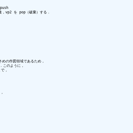
sh

vp2 を pop（破棄）する．

小さめの作図領域であるため，

．このように，

で，

，
