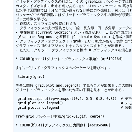
グリッド・グラフィックスの利点は，R の graphics パッケージでは
カスタマイズが自由に出来る点である．graphics パッケージ中の高水準
低水準作図関数では十分な作図が得られない時に力を発揮し，例えば latti
パッケージ中の作図関数にはグリッド・グラフィックス中の関数が頻繁に
以下に特徴を挙げる．

- 作図のカスタマイズが容易に行える．

- グラフィックス出力の道具として「線・長方形・円・多角形・データの
- 現在位置（current location）という概念があり，1 回の作図ごと
（Graphics Regions）と座標系（Coodinate Systems）を作成
- グラフィックス・オブジェクト（grob）という概念があり，実際に作
グラフィックス用のオブジェクトをカスタマイズすることが出来る．

- ただし，グリッド・グラフィックスと標準 R グラフィックスを混在さ
* COLOR(green){グリッド・グラフィックス事始} [#p6f0216d]

まず，グリッド・グラフィックスのパッケージを呼び出す．

 library(grid)

デモは関数 grid.plot.and.legend() で見ることが出来る．この
グリッド・グラフィックスを用いた作図の手順を見ることが出来る．

 grid.multipanel(vp=viewport(0.5, 0.5, 0.8, 0.8))  # デモ(1)

 grid.plot.and.legend()                            # デモ(2)

 grid.plot.and.legend                              # 関数定義

#ref(grid パッケージ事始/grid-01.gif, center)

* COLOR(blue){グラフィックス出力関数} [#pc85c486]
