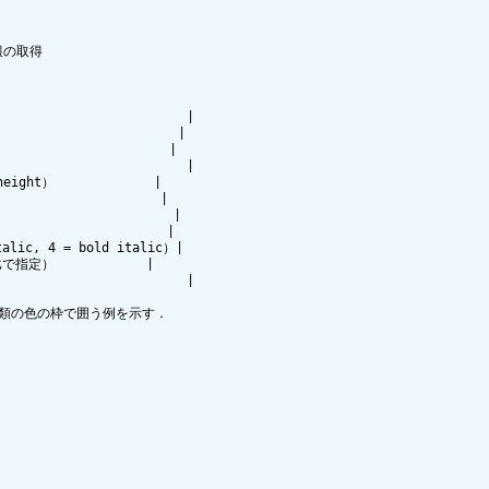
                       |

                     |

                   |

                       |

ight）             |

                  |

                    |

                   |

lic, 4 = bold italic）|

指定）            |

                       |

類の色の枠で囲う例を示す．
