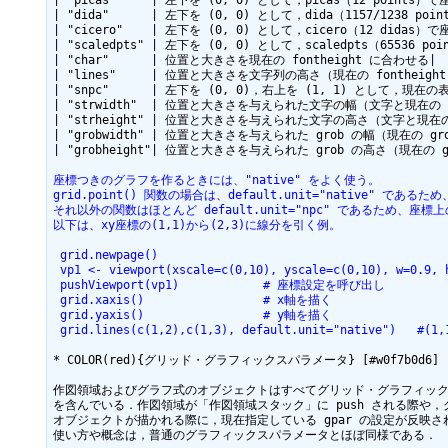
| "dida"      | 左下を (0, 0) として，dida（1157/1238 po
| "cicero"    | 左下を (0, 0) として，cicero（12 didas）
| "scaledpts" | 左下を (0, 0) として，scaledpts（65536 p
| "char"      | 位置と大きさを現在の fontheight に合わせる|

| "lines"     | 位置と大きさを文字列の高さ（現在の fontheight
| "snpc"      | 左下を (0, 0)，右上を (1, 1) として，現
| "strwidth"  | 位置と大きさを与えられた文字の幅（文字と現在の f
| "strheight" | 位置と大きさを与えられた文字の高さ（文字と現在の 
| "grobwidth" | 位置と大きさを与えられた grob の幅（現在の g
| "grobheight"| 位置と大きさを与えられた grob の高さ（現在の
座標つきのグラフを作るときには、"native" をよく使う。
grid.point() 関数の場合は、default.unit="native" で
それ以外の関数はほとんど default.unit="npc" であるため、
以下は、xy座標の(1,1)から(2,3)に線分を引く例。
 grid.newpage()
 vp1 <- viewport(xscale=c(0,10), yscale=c(0,10), w=0
 pushViewport(vp1)            # 座標設定を呼び出し
 grid.xaxis()                 # x軸を描く
 grid.yaxis()                 # y軸を描く
 grid.lines(c(1,2),c(1,3), default.unit="native")   
* COLOR(red){グリッド・グラフィックスパラメータ} [#w0f7b0d6]

作図領域およびグラフ式のオブジェクトはすべてグリッド・グラフィックス
を含んでいる．作図領域が「作図領域スタック」に push される際や，グ
オブジェクトが描かれる際に，現在指定している gpar の設定が反映され
使い方や概念は，普通のグラフィックスパラメータとほぼ同様である．
