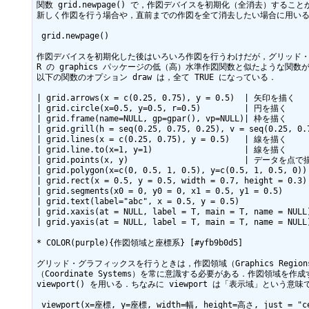
関数 grid.newpage() で，作図デバイスを初期化（全消去）すること
新しく作図を行う場合や，直前までの作図を全て消去したい場合に用いる
 grid.newpage()

作図デバイスを初期化した後はいろいろ作図を行うわけだが，グリッド・グ
R の graphics パッケージの低（高）水準作図関数と似たような関数
以下の関数のオプション draw は，全て TRUE になっている．

| grid.arrows(x = c(0.25, 0.75), y = 0.5)  | 矢印を描く    
| grid.circle(x=0.5, y=0.5, r=0.5)         | 円を描く      
| grid.frame(name=NULL, gp=gpar(), vp=NULL)| 枠を描く      
| grid.grill(h = seq(0.25, 0.75, 0.25), v = seq(0.25, 0
| grid.lines(x = c(0.25, 0.75), y = 0.5)   | 線を描く      
| grid.line.to(x=1, y=1)                   | 線を描く      
| grid.points(x, y)                        | データを点で描
| grid.polygon(x=c(0, 0.5, 1, 0.5), y=c(0.5, 1, 0.5, 0
| grid.rect(x = 0.5, y = 0.5, width = 0.7, height = 0.
| grid.segments(x0 = 0, y0 = 0, x1 = 0.5, y1 = 0.5)   
| grid.text(label="abc", x = 0.5, y = 0.5)            
| grid.xaxis(at = NULL, label = T, main = T, name = NUL
| grid.yaxis(at = NULL, label = T, main = T, name = NUL
* COLOR(purple){作図領域と座標系} [#yfb9b0d5]

グリッド・グラフィックスを行うときは，作図領域（Graphics Region
（Coordinate Systems）を常に意識する必要がある．作図領域を作成
viewport() を用いる．ちなみに viewport は「表示域」という意味
 viewport(x=座標, y=座標, width=幅, height=高さ, just = "center"))
