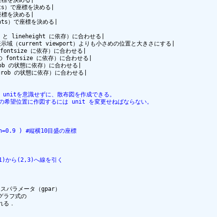
ints）で座標を決める|

で座標を決める|

oints）で座標を決める|

 と lineheight に依存）に合わせる|

在の表示域（current viewport）よりも小さめの位置と大きさにする|

ontsize に依存）に合わせる|

fontsize に依存）に合わせる|

rob の状態に依存）に合わせる|

 grob の状態に依存）に合わせる|

あるため、unitを意識せずに、散布図を作成できる。
座標上の希望位置に作図するには unit を変更せねばならない。
.9, h=0.9 ) #縦横10目盛の座標
#(1,1)から(2,3)へ線を引く
パラメータ（gpar）

ラフ式の

る．
