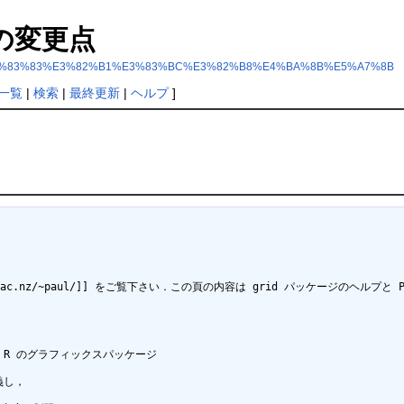
の変更点
83%91%E3%83%83%E3%82%B1%E3%83%BC%E3%82%B8%E4%BA%8B%E5%A7%8B
一覧
|
検索
|
最終更新
|
ヘルプ
]
ckland.ac.nz/~paul/]] をご覧下さい．この頁の内容は grid パッケージのヘル
は，R のグラフィックスパッケージ

し，
