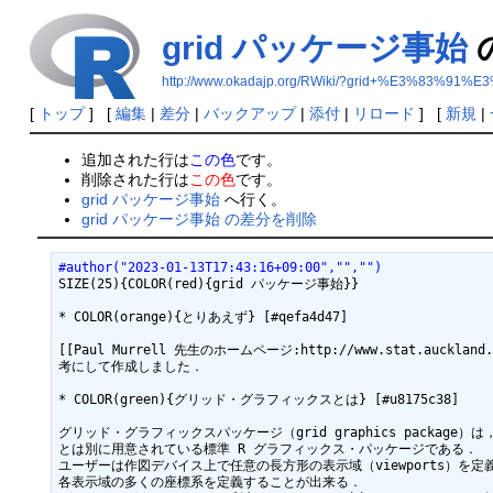
grid パッケージ事始
http://www.okadajp.org/RWiki/?grid+%E3%
[
トップ
] [
編集
|
差分
|
バックアップ
|
添付
|
リロード
] [
新規
|
追加された行は
この色
です。
削除された行は
この色
です。
grid パッケージ事始
へ行く。
grid パッケージ事始 の差分を削除
#author("2023-01-13T17:43:16+09:00","","")
SIZE(25){COLOR(red){grid パッケージ事始}}

* COLOR(orange){とりあえず} [#qefa4d47]

[[Paul Murrell 先生のホームページ:http://www.stat.au
考にして作成しました．

* COLOR(green){グリッド・グラフィックスとは} [#u8175c38]

グリッド・グラフィックスパッケージ（grid graphics package）
とは別に用意されている標準 R グラフィックス・パッケージである．

ユーザーは作図デバイス上で任意の長方形の表示域（viewports）を定義
各表示域の多くの座標系を定義することが出来る．
