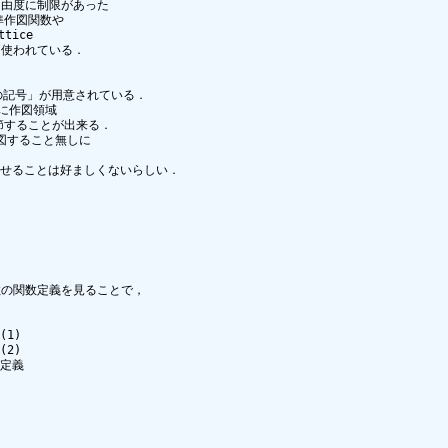
自由度に制限があった

作図関数や

ce 

使われている．

記号」が用意されている．

に作図領域

・調節することが出来る．

図すること無しに

せることは好ましくないらしい．

関数の関数定義を見ることで，
