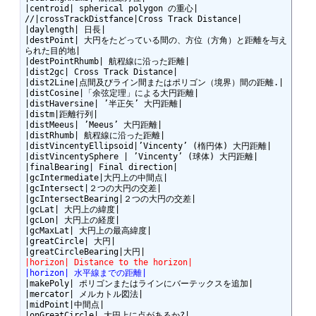
|centroid| spherical polygon の重心|

//|crossTrackDistfance|Cross Track Distance|

|daylength| 日長|

|destPoint| 大円をたどっている間の、方位（方角）と距離を与え
られた目的地|

|destPointRhumb| 航程線に沿った距離|

|dist2gc| Cross Track Distance|

|dist2Line|点間及びライン間またはポリゴン（境界）間の距離.|

|distCosine|「余弦定理」による大円距離|

|distHaversine| ’半正矢’ 大円距離|

|distm|距離行列|

|distMeeus| ’Meeus’ 大円距離|

|distRhumb| 航程線に沿った距離|

|distVincentyEllipsoid|’Vincenty’ (楕円体) 大円距離|

|distVincentySphere | ’Vincenty’ (球体) 大円距離|

|finalBearing| Final direction|

|gcIntermediate|大円上の中間点|

|gcIntersect|２つの大円の交差|

|gcIntersectBearing|２つの大円の交差|

|gcLat| 大円上の緯度|

|gcLon| 大円上の経度|

|gcMaxLat| 大円上の最高緯度|

|greatCircle| 大円|

|horizon| Distance to the horizon|
|horizon| 水平線までの距離|
|makePoly| ポリゴンまたはラインにバーテックスを追加|

|mercator| メルカトル図法|

|midPoint|中間点|

|onGreatCircle| 大円上に点があるか?|
