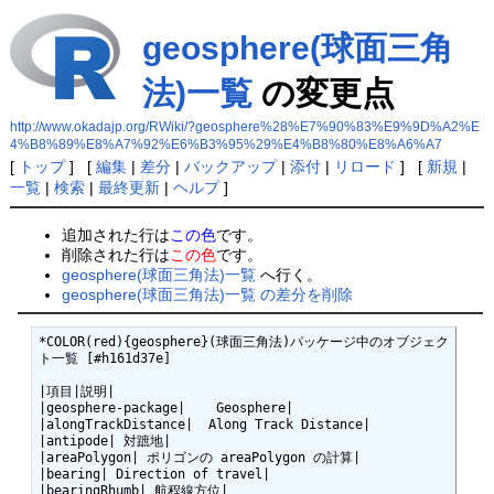
geosphere(球面三角
法)一覧
の変更点
http://www.okadajp.org/RWiki/?geosphere%28%E7%90%83%E9%9D%A2%E
4%B8%89%E8%A7%92%E6%B3%95%29%E4%B8%80%E8%A6%A7
[
トップ
] [
編集
|
差分
|
バックアップ
|
添付
|
リロード
] [
新規
|
一覧
|
検索
|
最終更新
|
ヘルプ
]
追加された行は
この色
です。
削除された行は
この色
です。
geosphere(球面三角法)一覧
へ行く。
geosphere(球面三角法)一覧 の差分を削除
*COLOR(red){geosphere}(球面三角法)パッケージ中のオブジェク
ト一覧 [#h161d37e]

|項目|説明|

|geosphere-package|    Geosphere|

|alongTrackDistance|  Along Track Distance|

|antipode| 対蹠地|

|areaPolygon| ポリゴンの areaPolygon の計算|

|bearing| Direction of travel|

|bearingRhumb| 航程線方位|
