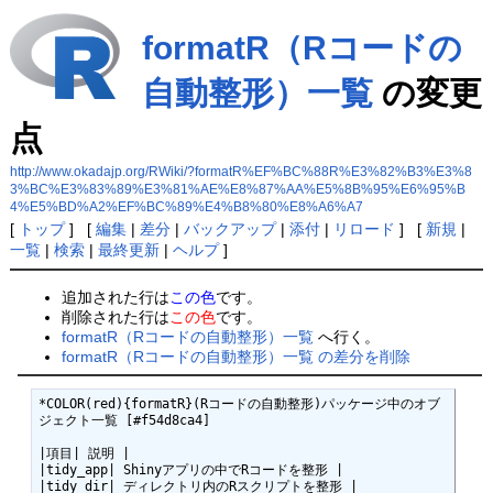
formatR（Rコードの
自動整形）一覧
の変更
点
http://www.okadajp.org/RWiki/?formatR%EF%BC%88R%E3%82%B3%E3%8
3%BC%E3%83%89%E3%81%AE%E8%87%AA%E5%8B%95%E6%95%B
4%E5%BD%A2%EF%BC%89%E4%B8%80%E8%A6%A7
[
トップ
] [
編集
|
差分
|
バックアップ
|
添付
|
リロード
] [
新規
|
一覧
|
検索
|
最終更新
|
ヘルプ
]
追加された行は
この色
です。
削除された行は
この色
です。
formatR（Rコードの自動整形）一覧
へ行く。
formatR（Rコードの自動整形）一覧 の差分を削除
*COLOR(red){formatR}(Rコードの自動整形)パッケージ中のオブ
ジェクト一覧 [#f54d8ca4]

|項目| 説明 |

|tidy_app| Shinyアプリの中でRコードを整形 |
