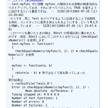
* コメント [#td4d4b06]
- test.myfunc 中に関数 myfunc の期待される挙動の検査項目を
リストアップしておき、それにすべてパスしたら TRUE を返すよう
に設計するという趣旨ですね。 --  SIZE(10){2003-07-26 (土) 
23:39:04}

-そうです．常に Test をクリアするように記述することで信頼性
を高め，コンスタントに改良を加えられるようにする，という考え方
と理解しています． --  SIZE(10){2003-07-26 (土) 23:47:4
6}

-このページを書いたときの例は，RUnit の登場以前に書かれたも
のです．現在，RUnit においてこのテストを行うには checkEqual
sNumeric() を使用します． 

  test.myfunc <- function()

  {

    checkEqualsNumeric(myfunc(1, 1), 2) # checkEquals
Numeric() を使用

  }

  myfunc <- function(a, b)

  {

    return(a - b) # 和ではなくて差を取ってしまった

  }

実行結果は

  > runTestFile("tests.R")

  Error in checkEqualsNumeric(myfunc(1, 1), 2) : 

	  Mean absolute  difference: 2

  Timing stopped at: 0 0 0 0 0 

  Number of test functions: 1 

  Number of errors: 0 

  Number of failures: 1 
