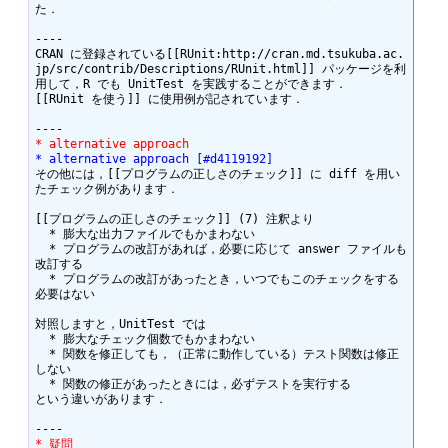
た．

----

CRAN に登録されている[[RUnit:http://cran.md.tsukuba.ac.
jp/src/contrib/Descriptions/RUnit.html]] パッケージを利
用して，R でも UnitTest を実践することができます．

[[RUnit を使う]] に使用例が記されています．

* alternative approach
* alternative approach [#d4119192]
その他には，[[プログラムの正しさのチェック]] に diff を用い
たチェック例があります．

[[プログラムの正しさのチェック]] (7) 注釈より

  * 膨大な出力ファイルでもかまわない

  * プログラムの改訂があれば，必要に応じて answer ファイルも
改訂する

  * プログラムの改訂があったとき，いつでもこのチェックをする
必要はない

対照しますと，UnitTest では

  * 膨大なチェック個数でもかまわない

  * 関数を修正しても，（正常に動作している）テスト関数は修正
しない

  * 関数の修正があったときには，必ずテストを実行する

という違いがあります．

* 疑問