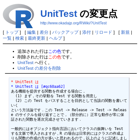
UnitTest
の変更点
http://www.okadajp.org/RWiki/?UnitTest
[
トップ
] [
編集
|
差分
|
バックアップ
|
添付
|
リロード
] [
新規
|
一覧
|
検索
|
最終更新
|
ヘルプ
]
追加された行は
この色
です。
削除された行は
この色
です。
UnitTest
へ行く。
UnitTest の差分を削除
* UnitTest は
* UnitTest は [#qc60aa62]
ある機能を提供する関数を作成する場合に，

  (1) まず，その挙動を Test する関数を用意し

  (2) この Test をパスすることを目的として当該の関数を書いて
いく

という方法論です．この Test -> Release -> Test -> Releas
e のサイクルを繰り返すことで，（部分的に）正常な動作が常に保
証された関数を逐次完成させていきます．

一般的にはオブジェクト指向言語においてクラスの振舞いを Test 
する文脈で導入されますが，R の場合は日常的にはクラスの作成よ
りも関数の作成の方が多いと思われるので，以上のように記述しまし