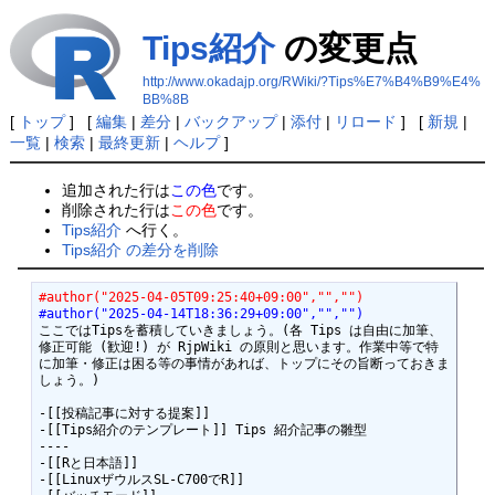
Tips紹介
の変更点
http://www.okadajp.org/RWiki/?Tips%E7%B4%B9%E4%
BB%8B
[
トップ
] [
編集
|
差分
|
バックアップ
|
添付
|
リロード
] [
新規
|
一覧
|
検索
|
最終更新
|
ヘルプ
]
追加された行は
この色
です。
削除された行は
この色
です。
Tips紹介
へ行く。
Tips紹介 の差分を削除
#author("2025-04-05T09:25:40+09:00","","")
#author("2025-04-14T18:36:29+09:00","","")
ここではTipsを蓄積していきましょう。(各 Tips は自由に加筆、
修正可能 (歓迎!) が RjpWiki の原則と思います。作業中等で特
に加筆・修正は困る等の事情があれば、トップにその旨断っておきま
しょう。)

-[[投稿記事に対する提案]]

-[[Tips紹介のテンプレート]] Tips 紹介記事の雛型

----

-[[Rと日本語]]

-[[LinuxザウルスSL-C700でR]]
