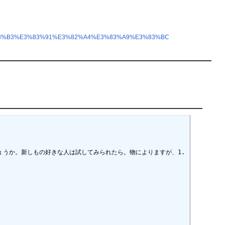
E3%83%B3%E3%83%91%E3%82%A4%E3%83%A9%E3%83%BC
ょうか。新しもの好きな人は試してみられたら。物によりますが、1.