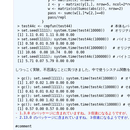
                z <- y - matrixc(y[1,], nrow=5, ncol=2*repl, byrow=TRUE)

                w <- matrix(colSumsc(abs(z)), nrow=2)

                pass <- sumc(w[1,]*w[2,]==0)

                pass/repl

             }

 > test44c <- cmpfun(test44)                   # 本体もバイトコンパイル 

 > set.seed(1111); system.time(test4(10000))   # オリジナルバージョン

 [1] 1.11 0.01 1.11 0.00 0.00

 > set.seed(1111); system.time(test44c(10000))  # バイトコンパイルバージョン

 [1] 0.58 0.01 0.59 0.00 0.00

 > set.seed(1111); system.time(test4(100000))   # オリジナルバージョン

 [1] 10.66  0.08 10.74  0.00  0.00

 > set.seed(1111); system.time(test44c(100000)) # バイトコンパイルバージョン

 [1] 5.71 0.07 5.79 0.00 0.00

しつっこく実験。不思議なことに気づきました。中で使うシステム関数を
 > gc(); set.seed(1111); system.time(test4(10000))  # オリジナル

 [1] 1.07 0.02 1.09 0.00 0.00

 > gc(); set.seed(1111); system.time(test4c(10000)) # それをバイトコンパイル

 [1] 0.61 0.01 0.62 0.00 0.00

 > gc(); set.seed(1111); system.time(test44(10000)) #  中で使う関数全部をバイトコンパイル

 [1] 1.02 0.00 1.02 0.00 0.00

 > gc(); set.seed(1111); system.time(test44c(10000)) # それを更にバイトコンパイル

- 1.3.0 のパッケージに含まれていますね。３倍速になるようですが。 --  &n
- 2.13.0 のパッケージに含まれていますね。３倍速になるようですが。 --  &