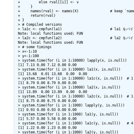
 +         else rval[[i]] <- v

 +     }

 +     names(rval) <- names(X)               # keep `names' !

 +     return(rval)

 + }

 > # Compiled versions

 > la1c <- cmpfun(la1)                       # la1 をバイトコンパイル

 Note: local functions used: FUN 

 > la2c <- cmpfun(la2)                       # la2 をバイトコンパイル

 Note: local functions used: FUN 

 > # some timings

 > x<-1:10

 > y<-1:100

 > system.time(for (i in 1:10000) lapply(x, is.null))

 [1] 7.13 0.00 7.12 0.00 0.00

 > system.time(for (i in 1:10000) la1(x, is.null))

 [1] 13.68  0.01 13.68  0.00  0.00

 > system.time(for (i in 1:10000) la1c(x, is.null))  # 1.556314 倍

 [1] 8.79 0.00 8.79 0.00 0.00

 > system.time(for (i in 1:10000) la2(x, is.null))

 [1] 13.89  0.00 13.89  0.00  0.00

 > system.time(for (i in 1:10000) la2c(x, is.null))  # 1.587429 倍

 [1] 8.75 0.00 8.75 0.00 0.00

 > system.time(for (i in 1:1000) lapply(y, is.null))

 [1] 0.93 0.00 0.93 0.00 0.00

 > system.time(for (i in 1:1000) la1(y, is.null))

 [1] 5.57 0.00 5.58 0.00 0.00

 > system.time(for (i in 1:1000) la1c(y, is.null))   # 4.565574 倍 （y が大きいと効果が大）

 [1] 1.22 0.00 1.23 0.00 0.00

 > system.time(for (i in 1:1000) la2(y, is.null))
