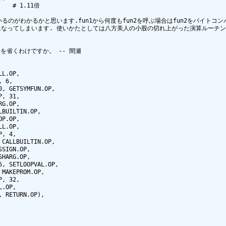
っているのがわかるかと思います.fun1から何度もfun2を呼ぶ場合はfun2をバイトコン
トになってしまいます. 使いかたとしては八方美人の小股の切れ上がった演算ルーチ
省くわけですか。 -- 間瀬
