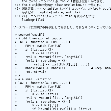
     foo のバイトコンパイル版 foo.c (名前は任意) ができる。

 (4) foo.c の実際の定義は disassemble(foo.c) で得られる。

 (5) 関数定義ファイル infile をバイトコンパイルしたものを outfile に

     かきだす： cmpfile(infile, outfile)

 (6) バイトコンパイル済みファイル file を読み込むには

     loadcmp(file) 

ソースコードに附属の例を実行してみました。それなりに早くなっている
 > source("cmp.R")

 > # old R version of lapply

 > la1 <- function(X, FUN, ...) {

 +     FUN <- match.fun(FUN)

 +     if (!is.list(X))

 +         X <- as.list(X)

 +     rval <- vector("list", length(X))

 +     for(i in seq(along = X))

 +         rval[i] <- list(FUN(X[[i]], ...))

 +     names(rval) <- names(X)               # keep `names' !

 +     return(rval)

 + }

 > # a small variation

 > la2 <- function(X, FUN, ...) {

 +     FUN <- match.fun(FUN)

 +     if (!is.list(X))

 +         X <- as.list(X)

 +     rval <- vector("list", length(X))

 +     for(i in seq(along = X)) {

 +         v <- FUN(X[[i]], ...)

 +         if (is.null(v)) rval[i] <- list(v)
