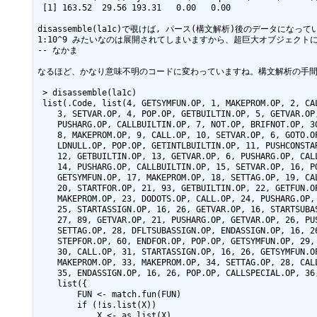
 [1] 163.52  29.56 193.31   0.00   0.00                     # 1.11倍

disassemble(la1c)で覗けば, パース(構文解析)後のデータにな
1:10^9 みたいなのは展開されてしまいますから、超巨大オブジェク
-- なかま 

なるほど、かなり意味不明のコードに変わっていますね。構文解析の手間を
 > disassemble(la1c)

 list(.Code, list(4, GETSYMFUN.OP, 1, MAKEPROM.OP, 2, CALL.OP, 

    3, SETVAR.OP, 4, POP.OP, GETBUILTIN.OP, 5, GETVAR.OP, 6, 

    PUSHARG.OP, CALLBUILTIN.OP, 7, NOT.OP, BRIFNOT.OP, 30, GETSYMFUN.OP, 

    8, MAKEPROM.OP, 9, CALL.OP, 10, SETVAR.OP, 6, GOTO.OP, 31, 

    LDNULL.OP, POP.OP, GETINTLBUILTIN.OP, 11, PUSHCONSTARG.OP, 

    12, GETBUILTIN.OP, 13, GETVAR.OP, 6, PUSHARG.OP, CALLBUILTIN.OP, 

    14, PUSHARG.OP, CALLBUILTIN.OP, 15, SETVAR.OP, 16, POP.OP, 

    GETSYMFUN.OP, 17, MAKEPROM.OP, 18, SETTAG.OP, 19, CALL.OP, 

    20, STARTFOR.OP, 21, 93, GETBUILTIN.OP, 22, GETFUN.OP, 4, 

    MAKEPROM.OP, 23, DODOTS.OP, CALL.OP, 24, PUSHARG.OP, CALLBUILTIN.OP, 

    25, STARTASSIGN.OP, 16, 26, GETVAR.OP, 16, STARTSUBASSIGN.OP, 

    27, 89, GETVAR.OP, 21, PUSHARG.OP, GETVAR.OP, 26, PUSHARG.OP, 

    SETTAG.OP, 28, DFLTSUBASSIGN.OP, ENDASSIGN.OP, 16, 26, SETLOOPVAL.OP, 

    STEPFOR.OP, 60, ENDFOR.OP, POP.OP, GETSYMFUN.OP, 29, MAKEPROM.OP, 

    30, CALL.OP, 31, STARTASSIGN.OP, 16, 26, GETSYMFUN.OP, 32, 

    MAKEPROM.OP, 33, MAKEPROM.OP, 34, SETTAG.OP, 28, CALL.OP, 

    35, ENDASSIGN.OP, 16, 26, POP.OP, CALLSPECIAL.OP, 36, RETURN.OP), 

    list({

        FUN <- match.fun(FUN)

        if (!is.list(X)) 

            X <- as.list(X)
