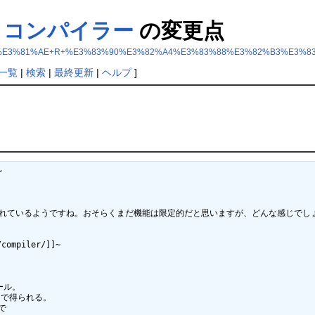
バイトコンパイラー
の変更点
%E6%B0%8F%E3%81%AE+R+%E3%83%90%E3%82%A4%E3%83%88%E3%82%B3%
一覧
|
検索
|
最終更新
|
ヘルプ
]


されているようですね。おそらくまだ機能は限定的だと思いますが、どんな感じでし
ompiler/]]~
