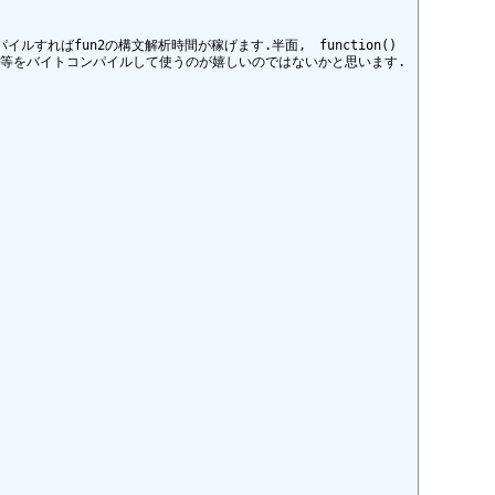
パイルすればfun2の構文解析時間が稼げます.半面,　function()
ン等をバイトコンパイルして使うのが嬉しいのではないかと思います. 