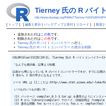
Tierney 氏の R 
http://www.okadajp.org/RWiki/?Tierney+
[
トップ
] [
編集
|
差分
|
バックアップ
|
添付
|
リロード
] [
新規
|
追加された行は
この色
です。
削除された行は
この色
です。
Tierney 氏の R バイトコンパイラー
へ行く。
Tierney 氏の R バイトコンパイラー の差分を削除
COLOR(blue){SIZE(20){L. Tierney 氏の R バイトコンパイラー}}~
「なんでも掲示板」記事より転載

以前から噂になっている R のバイトコンパイラーですが、すでに公開
5 倍から 2 倍の早さになるようです。

ソース URL は [[ここだよ:http://www.stat.uiowa.edu/~luke/R/c
 いつものいつもの使い方：

 (1) パッケージ compiler_0.1-3.tar.gz を通常のようにインストール。

 (2) R から library(compiler) でロード。詳細説明は ?compile で得られる。

 (3) 適当な関数 foo をバイトコンパイル foo.c <- cmpfun(foo) で
