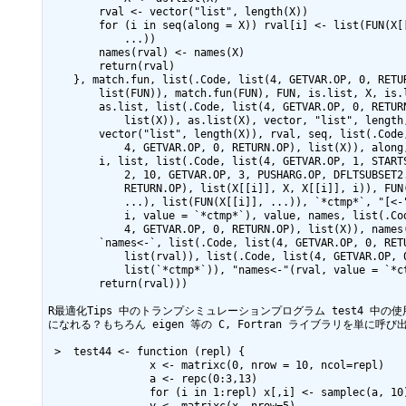
        rval <- vector("list", length(X))

        for (i in seq(along = X)) rval[i] <- list(FUN(X[[i]], 

            ...))

        names(rval) <- names(X)

        return(rval)

    }, match.fun, list(.Code, list(4, GETVAR.OP, 0, RETURN.OP), 

        list(FUN)), match.fun(FUN), FUN, is.list, X, is.list(X), 

        as.list, list(.Code, list(4, GETVAR.OP, 0, RETURN.OP), 

            list(X)), as.list(X), vector, "list", length, length(X), 

        vector("list", length(X)), rval, seq, list(.Code, list(

            4, GETVAR.OP, 0, RETURN.OP), list(X)), along, seq(along = X), 

        i, list, list(.Code, list(4, GETVAR.OP, 1, STARTSUBSET2.OP, 

            2, 10, GETVAR.OP, 3, PUSHARG.OP, DFLTSUBSET2.OP, 

            RETURN.OP), list(X[[i]], X, X[[i]], i)), FUN(X[[i]], 

            ...), list(FUN(X[[i]], ...)), `*ctmp*`, "[<-"(rval, 

            i, value = `*ctmp*`), value, names, list(.Code, list(

            4, GETVAR.OP, 0, RETURN.OP), list(X)), names(X), 

        `names<-`, list(.Code, list(4, GETVAR.OP, 0, RETURN.OP), 

            list(rval)), list(.Code, list(4, GETVAR.OP, 0, RETURN.OP), 

            list(`*ctmp*`)), "names<-"(rval, value = `*ctmp*`), 

        return(rval)))

R最適化Tips 中のトランプシミュレーションプログラム test4
になれる？もちろん eigen 等の C, Fortran ライブラリを単に
 >  test44 <- function (repl) {

                x <- matrixc(0, nrow = 10, ncol=repl) 

                a <- repc(0:3,13)

                for (i in 1:repl) x[,i] <- samplec(a, 10)

                y <- matrixc(x, nrow=5)
