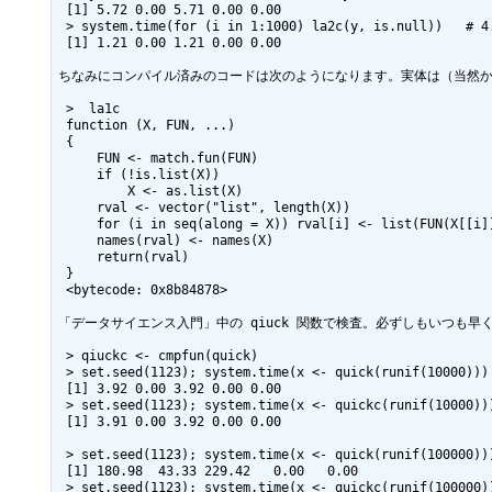
 [1] 5.72 0.00 5.71 0.00 0.00

 > system.time(for (i in 1:1000) la2c(y, is.null))   # 4.727273 倍  （y が大きいと効果が大）

 [1] 1.21 0.00 1.21 0.00 0.00

ちなみにコンパイル済みのコードは次のようになります。実体は（当然か
 >  la1c

 function (X, FUN, ...) 

 {

     FUN <- match.fun(FUN)

     if (!is.list(X)) 

         X <- as.list(X)

     rval <- vector("list", length(X))

     for (i in seq(along = X)) rval[i] <- list(FUN(X[[i]], ...))

     names(rval) <- names(X)

     return(rval)

 }

 <bytecode: 0x8b84878>

「データサイエンス入門」中の qiuck 関数で検査。必ずしもいつも早
 > qiuckc <- cmpfun(quick)

 > set.seed(1123); system.time(x <- quick(runif(10000)))

 [1] 3.92 0.00 3.92 0.00 0.00

 > set.seed(1123); system.time(x <- quickc(runif(10000)))

 [1] 3.91 0.00 3.92 0.00 0.00                               # ほぼ同じ

 > set.seed(1123); system.time(x <- quick(runif(100000)))

 [1] 180.98  43.33 229.42   0.00   0.00

 > set.seed(1123); system.time(x <- quickc(runif(100000)))
