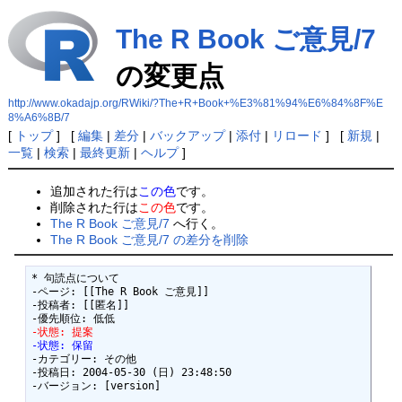
The R Book ご意見/7
の変更点
http://www.okadajp.org/RWiki/?The+R+Book+%E3%81%94%E6%84%8F%E
8%A6%8B/7
[
トップ
] [
編集
|
差分
|
バックアップ
|
添付
|
リロード
] [
新規
|
一覧
|
検索
|
最終更新
|
ヘルプ
]
追加された行は
この色
です。
削除された行は
この色
です。
The R Book ご意見/7
へ行く。
The R Book ご意見/7 の差分を削除
* 句読点について 

-ページ: [[The R Book ご意見]]

-投稿者: [[匿名]]

-状態: 提案
-状態: 保留
-カテゴリー: その他

-投稿日: 2004-05-30 (日) 23:48:50

-バージョン: [version]
