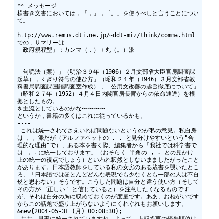
** メッセージ 

横書き文書においては，「，」，「。」を使うべしと言うことについ
て。

http://www.remus.dti.ne.jp/~ddt-miz/think/comma.html

での，サマリーは

「政府規程型」：カンマ（，）＋丸（。）派

「句読法（案）」（明治３９年（1906）２月文部省大臣官房調査課
起草），くぎり符号の使ひ方」（昭和２１年（1946）３月文部省教
科書局調査課国語調査室作成），「公用文改善の趣旨徹底について」
（昭和２７年（1952）４月４日内閣官房長官からの依命通達）を根
拠としたもの。

を主流としているのかな〜〜〜〜

というか，書籍の多くはこれに従っているかも。

----

-これは統一されてさえいれば問題ないというのが私の意見。私自身
は 、。派だが（アルファベットの , . と見分けやすいという"合
理的な理由"で）、ある本を書く際、編集者から「我社では科学書で
は ，．に統一しております」（おそらく 半角の , . との見かけ
上の統一の視点でしょう）といわれ釈然としないまましたがったこと
があります。日本語教師をしている私の女房のある蔵書を覗いたとこ
ろ、「日本語ではほとんどどんな表現でも少なくとも一部の人は不自
然と思わない」そうです。こうした問題は自分と違う使い方（そして
その方が "正しい" と信じていると）を注意したくなるものです
が、それは自分の胸に収めておくのが度量です。ああ、おねがいです
からこの話題で盛り上がらないようにくれぐれもお願いします。 --  
&new{2004-05-31 (月) 00:08:30};

-おお，見事に統一されていますね。よって，上記提言の優先順位は