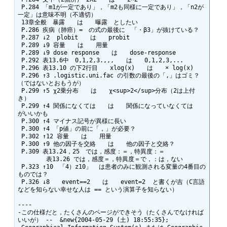
 P.284 「m1が一定であり」，「m2も同様に一定であり」，「n2が
一定」は意味不明（不適切）

 13章全般　暴露　　は　　曝露　としたい

 P.286 疾病（肺癌）=　の式の最後に　「・β3」が抜けている？

 P.287 ↓2  plobit　　は　　probit

 P.289 ↓9 容量　　は　　用量

 P.289 ↓9 dose response　　は　　dose-response

 P.292 表13.6中　0,1,2,3.,,,　　は　　0,1,2,3,...

 P.296 表13.10 の下2行目　　xlog(x)　　は　　× log(x)

 P.296 ↑3 .logistic.uni.fac の引数の最後の「,」はゴミ？
（ではないとおもうが）

 P.299 ↑5 χ2乗分布　　は　　χ<sup>2</sup>分布（2は上付
き）

 P.299 ↑4 関係になくては　　は　　関係になっていなくては　　
がいいかも

 P.300 ↑4 マイナス記号が異様に長い

 P.300 ↑4 「p値」の前に「，」が必要？

 P.302 ↑12 容量　　は　　用量

 P.300 ↑9 他の因子を交絡　　は　　他の因子と交絡？

 P.309 表13.24，25　では，感度：＝，特異度：＝

        表13.26 では，感度＝，特異度＝で，：は，ない

 P.323 ↑10　「4）z10」  は患者のみに観測される変量の4番目の
ものでは？

 P.326 ↓8　　event==2　　は　　event=2  と書くが吉（C言語
などを知らない幸せな人は == という演算子を知らない）

----

-この仕様だと，たくさんのページができそう（たくさんでなければ
いいが） --  &new{2004-05-29 (土) 18:55:35};
