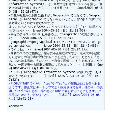
-Geographical Information System(s) または Geographic 
Information System(s) は、単数では任意のシステムを指し、複
数ではGIS一般を指すからここでは複数では --  &new{2004-05-3
0 (日) 16:23:47};

-単数か複数かは判断に任すが，Geography ではなくて，Geograp
hical か Geographic ではないかということ。google で聞いて
多数決というわけではないのだが~

ま，これもとっちでもいいし，どっちでもいいし(^_^;)　結局どっ
ちでもいい --  &new{2004-05-30 (日) 21:12:06};

-手元のテキストやESRI社をみると、"geographic"の方が多いよう
だ --  &new{2004-05-30 (日) 22:05:54};

-geographicとgeographicalはほんとにどちらでもよい。が、ge
ographyはだめ。  --  &new{2004-05-30 (日) 22:45:46};

-ですよね。 --  &new{2004-05-30 (日) 23:27:17};

-最初の２つのご指摘は、確かに不正確なのですが、初めてRを起動
したばかりの初心者に説明することを想定したので、あとから「あ
あ、あれは本当はこうなんだ」と自分で理解してもらえればよいかと
思い、一言で表せる簡単な表現にしてみました。 -- [[岡田]] &ne
w{2004-05-31 (月) 08:26:06};

-p.196は”Geographic Infomation Systems”の誤りです。あり
がとうございます。 -- [[山内]] &new{2004-05-31 (月) 16:1
-P.59の"TAB"ですが、 "tab"や"Tab"など表現は他にも色々ある
ようです。修正ではキートップでよく採用されており、他のキーの説
明（"Ctrl"等）と統一感のある"Tab"で表記することにします。ご
意見ありがとうございました。 -- [[水口]] &new{2004-06-05 
(土) 16:41:23};