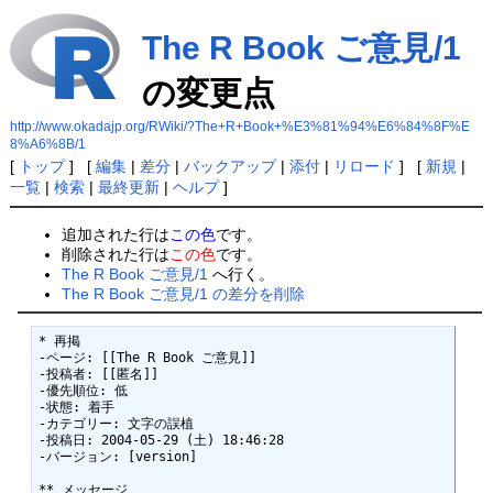
The R Book ご意見/1
の変更点
http://www.okadajp.org/RWiki/?The+R+Book+%E3%81%94%E6%84%8F%E
8%A6%8B/1
[
トップ
] [
編集
|
差分
|
バックアップ
|
添付
|
リロード
] [
新規
|
一覧
|
検索
|
最終更新
|
ヘルプ
]
追加された行は
この色
です。
削除された行は
この色
です。
The R Book ご意見/1
へ行く。
The R Book ご意見/1 の差分を削除
* 再掲 

-ページ: [[The R Book ご意見]]

-投稿者: [[匿名]]

-優先順位: 低

-状態: 着手

-カテゴリー: 文字の誤植

-投稿日: 2004-05-29 (土) 18:46:28

-バージョン: [version]

** メッセージ 
