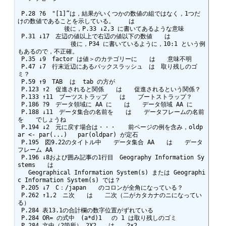
 P.28 ?6　"[1]”は，結果がいくつかの数値の組ではなく，1つだ
けの数値であることを示している。    は

        　　　後に，P.33 ↓2,3 に書いてあるような意味

 P.31 ↓17　左辺の値以上で右辺の値以下の数値　　は

               後に，P34 に書いているように，10:1 という例
もあるので，不正確。

 P.35 ↓9　factor は値＞のカテゴリーに　　は　　意味不明

 P.47 ↓7　行末近辺にあるバックスラッシュ　は　取り残しのゴ
ミ？

 P.59 ↑9　TAB  は  tab の方が

 P.123 ↑2　促進されると関係　　は　　促進されるという関係？

 P.133 ↑11　ブーツストラップ　　は　　ブートストラップ？

 P.186 ?9　データ領域に AA に　　は　　データ領域 AA に

 P.188 ↓11　データ集合の名前を　　は　　データフレームの名前
を　　でしょうね

 P.194 ↓2　元に戻す場合は・・・　　前ページの例を含み，oldp
ar <- par(...)   par(oldpar) が定石

 P.195　図9.22のタイトル中　　データ集合 AA　　は　　データ
フレーム AA

 P.196 ↓8および囲み記事の1行目　Geography Information Sy
stems　　は　　

   Geographical Information System(s) または Geographi
c Information System(s) では？

 P.205 ↓7　C：/japan　　のコロンが全角になっている？

 P.262 ↑1,2　ニ次　　は　　二次（二がカタカナのニになってい
る）

 P.284 表13.1の合計欄の数字位置がずれている

 P.284 OR= の式中　(a*d)1 　の 1 は取り残しのゴミ

 P.284 文中（2箇所） 2X2　　は　　2×2
