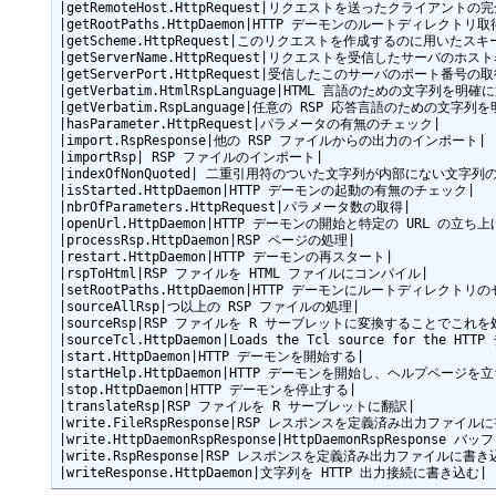
|getRemoteHost.HttpRequest|リクエストを送ったクライアントの
|getRootPaths.HttpDaemon|HTTP デーモンのルートディレクトリ取得
|getScheme.HttpRequest|このリクエストを作成するのに用いたスキ
|getServerName.HttpRequest|リクエストを受信したサーバのホスト
|getServerPort.HttpRequest|受信したこのサーバのポート番号の取得
|getVerbatim.HtmlRspLanguage|HTML 言語のための文字列を明
|getVerbatim.RspLanguage|任意の RSP 応答言語のための文字
|hasParameter.HttpRequest|パラメータの有無のチェック|

|import.RspResponse|他の RSP ファイルからの出力のインポート|

|importRsp| RSP ファイルのインポート|

|indexOfNonQuoted| 二重引用符のついた文字列が内部にない文字
|isStarted.HttpDaemon|HTTP デーモンの起動の有無のチェック|

|nbrOfParameters.HttpRequest|パラメータ数の取得|

|openUrl.HttpDaemon|HTTP デーモンの開始と特定の URL の立ち上げ
|processRsp.HttpDaemon|RSP ページの処理|

|restart.HttpDaemon|HTTP デーモンの再スタート|

|rspToHtml|RSP ファイルを HTML ファイルにコンパイル|

|setRootPaths.HttpDaemon|HTTP デーモンにルートディレクト
|sourceAllRsp|つ以上の RSP ファイルの処理|

|sourceRsp|RSP ファイルを R サーブレットに変換することでこれ
|sourceTcl.HttpDaemon|Loads the Tcl source for th
|start.HttpDaemon|HTTP デーモンを開始する|

|startHelp.HttpDaemon|HTTP デーモンを開始し、ヘルプページを立
|stop.HttpDaemon|HTTP デーモンを停止する|

|translateRsp|RSP ファイルを R サーブレットに翻訳|

|write.FileRspResponse|RSP レスポンスを定義済み出力ファイルに
|write.HttpDaemonRspResponse|HttpDaemonRspResponse
|write.RspResponse|RSP レスポンスを定義済み出力ファイルに書き込