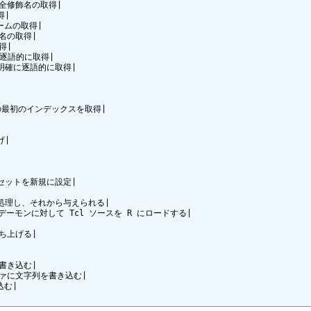
完全修飾名の取得|

|

ームの取得|

名の取得|

|

確に逐語的に取得|

列を明確に逐語的に取得|

列の最初のインデックスを取得|

|

リのセットを新規に設定|

を処理し、それから与えられる|

e HTTP デーモンに対して Tcl ソースを R にロードする|

ち上げる|

書き込む|

 バッファに文字列を書き込む|

む|
