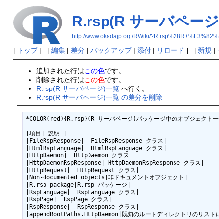
R.rsp(R サーバペー
http://www.okadajp.org/RWiki/?R.rsp%28R
[
トップ
] [
編集
|
差分
|
バックアップ
|
添付
|
リロード
] [
新規
|
追加された行は
この色
です。
削除された行は
この色
です。
R.rsp(R サーバページ)一覧
へ行く。
R.rsp(R サーバページ)一覧 の差分を削除
*COLOR(red){R.rsp}(R サーバページ)パッケージ中のオブジェクト一覧 [
|項目| 説明 |

|FileRspResponse|  FileRspResponse クラス|

|HtmlRspLanguage|  HtmlRspLanguage クラス|

|HttpDaemon|  HttpDaemon クラス|

|HttpDaemonRspResponse| HttpDaemonRspResponse クラス|

|HttpRequest|  HttpRequest クラス|

|Non-documented objects|非ドキュメントオブジェクト|

|R.rsp-package|R.rsp パッケージ|

|RspLanguage|  RspLanguage クラス|

|RspPage|  RspPage クラス|

|RspResponse|  RspResponse クラス|

|appendRootPaths.HttpDaemon|既知のルートディレクトリのリ