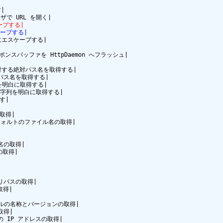
|

ケープする|
スケープする|
白にエスケープする|

e のレスポンスバッファを HttpDaemon へフラッシュ|

イルに対する絶対パス名を取得する|

対パス名を取得する|

列を明白に取得する|

ト文字列を明白に取得する|

す|

取得|

したデフォルトのファイル名の取得|

名の取得|

の取得|

トリパスの取得|

得|

トコルの名称とバージョンの取得|

得|

トの IP アドレスの取得|
