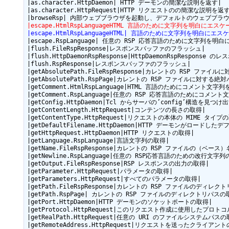
|as.character.HttpDaemon| HTTP デーモンの簡潔な説明を返す|

|as.character.HttpRequest|HTTP リクエストのの簡潔な説明を返す
|escape.HtmlRspLanguageHTML 言語のために文字列を明白にエス
|escape.HtmlRspLanguageHTML| 言語のために文字列を明白にエ
|escape.RspLanguage| 任意の RSP 応答言語のために文字列を明
|flush.FileRspResponse|レスポンスバッファのフラッシュ|

|flush.HttpDaemonRspResponse|HttpDaemonRspRespons
|flush.RspResponse|レスポンスバッファのフラッシュ|

|getAbsolutePath.FileRspResponse|カレントの RSP ファ
|getAbsolutePath.RspPage|カレントの RSP ファイルに対する絶
|getComment.HtmlRspLanguage|HTML 言語のためにコメント文字
|getComment.RspLanguage|任意の RSP 応答言語のためにコメン
|getConfig.HttpDaemon|Tcl からサーバの’config’構造を見つけ出
|getContentLength.HttpRequest|コンテンツの長さの取得|

|getContentType.HttpRequest|リクエストの本体の MIME タイプの
|getDefaultFilename.HttpDaemon|HTTP デーモンがロード
|getHttpRequest.HttpDaemon|HTTP リクエストの取得|

|getLanguage.RspLanguage|言語文字列の取得|

|getName.FileRspResponse|カレントの RSP ファイルの（ベース）
|getNewline.RspLanguage|任意の RSP応答言語のための改行文字列
|getOutput.FileRspResponse|RSP レスポンスの出力の取得|

|getParameter.HttpRequest|パラメータの取得|

|getParameters.HttpRequest|すべてのパラメータの取得|

|getPath.FileRspResponse|カレントの RSP ファイルのディレク
|getPath.RspPage| カレントの RSP ファイルのディレクトリパスの取
|getPort.HttpDaemon|HTTP デーモンのソケットポートの取得|

|getProtocol.HttpRequest|このリクエスト作成に使用したプロ
|getRealPath.HttpRequest|任意の URI のファイルシステムパスの取
|getRemoteAddress.HttpRequest|リクエストを送ったクライアン