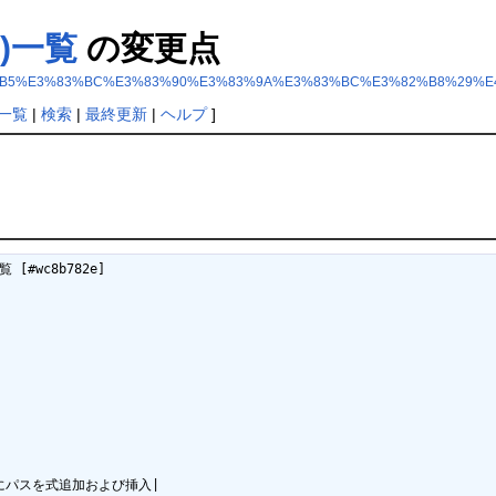
ジ)一覧
の変更点
+%E3%82%B5%E3%83%BC%E3%83%90%E3%83%9A%E3%83%BC%E3%82%B8%29
一覧
|
検索
|
最終更新
|
ヘルプ
]
#wc8b782e]

ストにパスを式追加および挿入|
