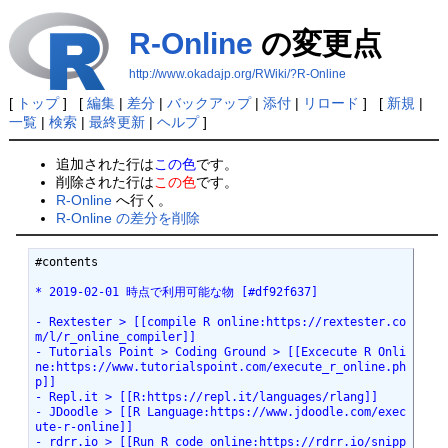
R-Online
の変更点
http://www.okadajp.org/RWiki/?R-Online
[
トップ
] [
編集
|
差分
|
バックアップ
|
添付
|
リロード
] [
新規
|
一覧
|
検索
|
最終更新
|
ヘルプ
]
追加された行は
この色
です。
削除された行は
この色
です。
R-Online
へ行く。
R-Online の差分を削除
#contents

* 2019-02-01 時点で利用可能な物 [#df92f637]
- Rextester > [[compile R online:https://rextester.co
m/l/r_online_compiler]]
- Tutorials Point > Coding Ground > [[Excecute R Onli
ne:https://www.tutorialspoint.com/execute_r_online.ph
p]]
- Repl.it > [[R:https://repl.it/languages/rlang]]
- JDoodle > [[R Language:https://www.jdoodle.com/exec
ute-r-online]]
- rdrr.io > [[Run R code online:https://rdrr.io/snipp