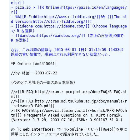
ets/]]
- piza.io > [[R Online:https://paiza.io/en/languages/
r]]
- %%[[R-Fiddle:http://www.r-fiddle.org/]]%% ([[The ol
d version:http://old.r-fiddle.org/]])
- [[ideone.com:https://ideone.com/]] (Choose language 
で R を選択)
- [[Wandbox:https://wandbox.org/]] (左上の言語選択欄で 
R を選択)
なお、これ以降の情報は 2015-03-01 (日) 01:15:59 (1433d) 
以前の古い情報で、現在はどれも利用できない状態だった。
*R-Online [#m2415061]

//by 林啓一 2003-07-22

(今のところ説明の一部のみ日本語版)

//>[[R FAQ:http://cran.r-project.org/doc/FAQ/R-FAQ.ht
ml]]

//>[[R FAQ:http://cran.md.tsukuba.ac.jp/doc/manuals/r
-release/R-FAQ.pdf]]

>[[R FAQ:http://www.ci.tuwien.ac.at/~hornik/R/R-FAQ.h
tml]] Frequently Asked Questions on R, Kurt Hornik. 
(Version: 1.7-28, 2003-07-18, ISBN: 3-901167-51-X.)

の「R Web Interfaces」で''R-online''という[[Rweb]]を更に
簡単にしたインターフェースが紹介されていました。
