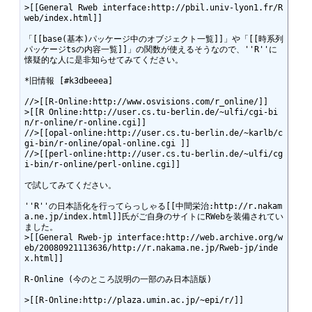
>[[General Rweb interface:http://pbil.univ-lyon1.fr/R
web/index.html]]

「[[base(基本)パッケージ中のオブジェクト一覧]]」や「[[時系列
パッケージtsの内容一覧]]」の関数が使えるそうなので、''R''に
懐疑的な人に是非知らせてみてください。

*旧情報 [#k3dbeeea]

//>[[R-Online:http://www.osvisions.com/r_online/]]

>[[R Online:http://user.cs.tu-berlin.de/~ulfi/cgi-bi
n/r-online/r-online.cgi]]

//>[[opal-online:http://user.cs.tu-berlin.de/~karlb/c
gi-bin/r-online/opal-online.cgi ]]

//>[[perl-online:http://user.cs.tu-berlin.de/~ulfi/cg
i-bin/r-online/perl-online.cgi]]

で試してみてください。

''R''の日本語化を行ってらっしゃる[[中間栄治:http://r.nakam
a.ne.jp/index.html]]氏がご自身のサイトにRWebを装備されてい
ました。

>[[General Rweb-jp interface:http://web.archive.org/w
eb/20080921113636/http://r.nakama.ne.jp/Rweb-jp/inde
x.html]]

R-Online (今のところ説明の一部のみ日本語版)

>[[R-Online:http://plaza.umin.ac.jp/~epi/r/]]
