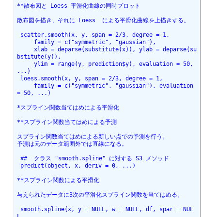
**散布図と Loess 平滑化曲線の同時プロット
散布図を描き、それに Loess  による平滑化曲線を上描きする。
 scatter.smooth(x, y, span = 2/3, degree = 1,
     family = c("symmetric", "gaussian"),
     xlab = deparse(substitute(x)), ylab = deparse(su
bstitute(y)),
     ylim = range(y, prediction$y), evaluation = 50, 
...)
 loess.smooth(x, y, span = 2/3, degree = 1,
     family = c("symmetric", "gaussian"), evaluation 
= 50, ...)
*スプライン関数当てはめによる平滑化
**スプライン関数当てはめによる予測
スプライン関数当てはめによる新しい点での予測を行う。
予測は元のデータ範囲外では直線になる。
 ##  クラス "smooth.spline" に対する S3 メソッド
 predict(object, x, deriv = 0, ...)
**スプライン関数による平滑化
与えられたデータに3次の平滑化スプライン関数を当てはめる。
 smooth.spline(x, y = NULL, w = NULL, df, spar = NUL
L,