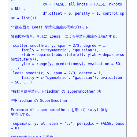
               cv = FALSE, all.knots = FALSE, nknots 
= NULL,
               df.offset = 0, penalty = 1, control.sp
ar = list())
**散布図と Loess 平滑化曲線の同時プロット
散布図を描き、それに Loess  による平滑化曲線を上描きする。
 scatter.smooth(x, y, span = 2/3, degree = 1,
     family = c("symmetric", "gaussian"),
     xlab = deparse(substitute(x)), ylab = deparse(su
bstitute(y)),
     ylim = range(y, prediction$y), evaluation = 50, 
...)
 loess.smooth(x, y, span = 2/3, degree = 1,
     family = c("symmetric", "gaussian"), evaluation 
= 50, ...)
*移動直線平滑化、Friedman の supersmoother 法
**Friedman の SuperSmoother
Friedman の「super smoother」を用いて (x,y) 値を
平滑化する。
 supsmu(x, y, wt, span = "cv", periodic = FALSE, bass 
= 0)