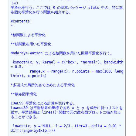
トの
平滑化を行う。ここでは R の基本パッケージ stats 中の、特に散
布図の平滑化を行う関数を紹介する。
#contents
~
*核関数による平滑化
**核関数を用いた平滑化
Nadaraya-Watson による核関数を用いた回帰平滑化を行う。
 ksmooth(x, y, kernel = c("box", "normal"), bandwidth 
= 0.5,
         range.x = range(x), n.points = max(100, leng
th(x)), x.points)
*多項式の局所的当てはめによる平滑化
**散布図平滑化
LOWESS 平滑化による計算を実行する。
lowess89 は平滑結果の座標である x と y を成分に持つリストを
返す。平滑結果は lines() 関数で元の散布図プロットに描き加え
ることができる。
 lowess(x, y = NULL, f = 2/3, iter=3, delta = 0.01 * 
diff(range(xy$x[o])))