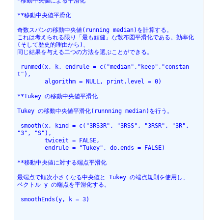
*移動中央値による平滑化
**移動中央値平滑化
奇数スパンの移動中央値(running median)を計算する。
これは考えられる限り「最も頑健」な散布図平滑化である。効率化
(そして歴史的理由から)、
同じ結果を与える二つの方法を選ぶことができる。
 runmed(x, k, endrule = c("median","keep","constan
t"),
        algorithm = NULL, print.level = 0)
**Tukey の移動中央値平滑化
Tukey の移動中央値平滑化(runnning median)を行う。
 smooth(x, kind = c("3RS3R", "3RSS", "3RSR", "3R", 
"3", "S"),
        twiceit = FALSE,
        endrule = "Tukey", do.ends = FALSE)
**移動中央値に対する端点平滑化
最端点で順次小さくなる中央値と Tukey の端点規則を使用し、
ベクトル y の端点を平滑化する。
 smoothEnds(y, k = 3)