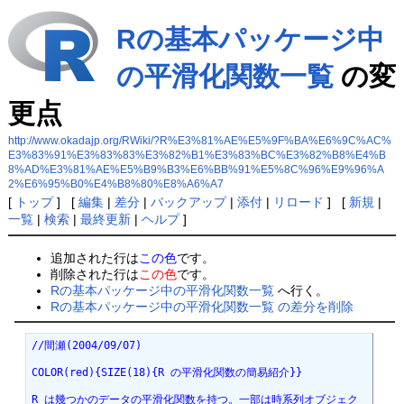
Rの基本パッケージ中
の平滑化関数一覧
の変
更点
http://www.okadajp.org/RWiki/?R%E3%81%AE%E5%9F%BA%E6%9C%AC%
E3%83%91%E3%83%83%E3%82%B1%E3%83%BC%E3%82%B8%E4%B
8%AD%E3%81%AE%E5%B9%B3%E6%BB%91%E5%8C%96%E9%96%A
2%E6%95%B0%E4%B8%80%E8%A6%A7
[
トップ
] [
編集
|
差分
|
バックアップ
|
添付
|
リロード
] [
新規
|
一覧
|
検索
|
最終更新
|
ヘルプ
]
追加された行は
この色
です。
削除された行は
この色
です。
Rの基本パッケージ中の平滑化関数一覧
へ行く。
Rの基本パッケージ中の平滑化関数一覧 の差分を削除
//間瀬(2004/09/07)
COLOR(red){SIZE(18){R の平滑化関数の簡易紹介}}
R は幾つかのデータの平滑化関数を持つ。一部は時系列オブジェク