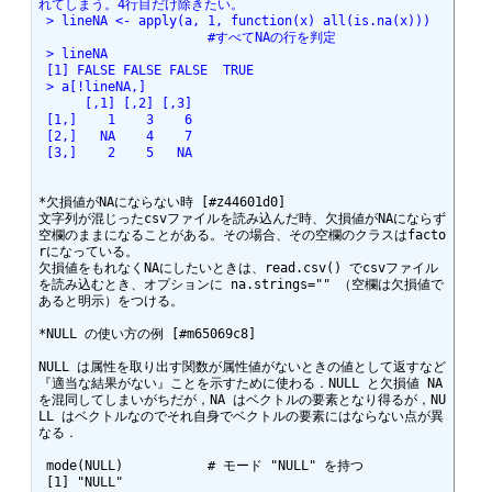
れてしまう。4行目だけ除きたい。
 > lineNA <- apply(a, 1, function(x) all(is.na(x)))
                      #すべてNAの行を判定
 > lineNA
 [1] FALSE FALSE FALSE  TRUE
 > a[!lineNA,]
      [,1] [,2] [,3]
 [1,]    1    3    6
 [2,]   NA    4    7
 [3,]    2    5   NA
*欠損値がNAにならない時 [#z44601d0]

文字列が混じったcsvファイルを読み込んだ時、欠損値がNAにならず
空欄のままになることがある。その場合、その空欄のクラスはfacto
rになっている。

欠損値をもれなくNAにしたいときは、read.csv() でcsvファイル
を読み込むとき、オプションに na.strings="" （空欄は欠損値で
あると明示）をつける。

*NULL の使い方の例 [#m65069c8]

NULL は属性を取り出す関数が属性値がないときの値として返すなど
『適当な結果がない』ことを示すために使わる．NULL と欠損値 NA 
を混同してしまいがちだが，NA はベクトルの要素となり得るが，NU
LL はベクトルなのでそれ自身でベクトルの要素にはならない点が異
なる．

 mode(NULL)           # モード "NULL" を持つ

 [1] "NULL"
