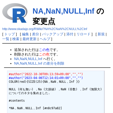
NA,NaN,NULL,Inf
の
変更点
http://www.okadajp.org/RWiki/?NA%2CNaN%2CNULL%2CInf
[
トップ
] [
編集
|
差分
|
バックアップ
|
添付
|
リロード
] [
新規
|
一覧
|
検索
|
最終更新
|
ヘルプ
]
追加された行は
この色
です。
削除された行は
この色
です。
NA,NaN,NULL,Inf
へ行く。
NA,NaN,NULL,Inf の差分を削除
#author("2022-10-30T09:13:59+09:00","","")
#author("2023-04-06T12:14:01+09:00","","")
COLOR(red){SIZE(25){NA，NaN，NULL，Inf }}

NULL (何も無い) ，Na (欠損値) ，NaN (非数) ，Inf (無限大) 
についてのネタを集めました.

#contents

*NA，NaN，NULL，Inf [#n8c97a82]
