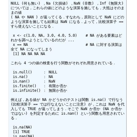
NULL (何も無い) ，Na (欠損値) ，NaN (非数) ，Inf (無限大) 
については，これらの値にどのような演算を施しても，大抵はそのま
まの値 

( NA や NAN ) が返ってくる．すなわち，原則として NaN にどの
ような演算を施しても結果は NaN になる．よって，比較演算子 == 
すら使えないことになる．

 x <- c(1.0, NA, 3.0, 4.0, 5.0)    # NA がある要素はど
れかを調べようとしているのだが ...

 x == NA                           # NA に対する演算は
全て NA になってしまう

 [1] NA NA NA NA  

これら 4 つの値の検査を行う関数がそれぞれ用意されている．

 is.null()     ： NULL

 is.na()       ： NA

 is.nan()      ： NaN

 is.finite()   ： 有限か否か

 is.infinite() ： 無限か否か

例えば，ある値が NA かどうかのテストは関数 is.na() で行なう 
(比較演算子 == では行なえないことに注意) が，これは NaN を代
入しても TRUE が返ってしまう．そこで NaN か否か (NA か否か
ではない) を判定するために is.nan() という関数も用意されてい
る．

 is.na(NA)

 [1] TRUE

 is.nan(NA)
