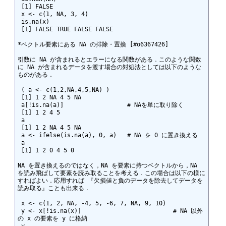
 [1] FALSE

 x <- c(1, NA, 3, 4)

 is.na(x)

 [1] FALSE TRUE FALSE FALSE 

*ベクトル要素にある NA の排除・置換 [#o6367426]

引数に NA が含まれるとエラーになる関数がある．このような関数
に NA が含まれるデータを渡す場合の対処法としては以下のような
ものがある． 

 ( a <- c(1,2,NA,4,5,NA) )

 [1] 1 2 NA 4 5 NA

 a[!is.na(a)]                  # NAを単に取り除く

 [1] 1 2 4 5

 a

 [1] 1 2 NA 4 5 NA

 a <- ifelse(is.na(a), 0, a)   # NA を 0 に置き換える

 a

 [1] 1 2 0 4 5 0 

NA を置き換えるのではなく，NA を要素に持つベクトルから，NA 
を読み飛ばして要素を読み取ることを考える．この場合は以下の様に
すればよい．応用すれば 『欠損値と負のデータを除去してデータを
読み取る』ことも出来る． 

 x <- c(1, 2, NA, -4, 5, -6, 7, NA, 9, 10)

 y <- x[!is.na(x)]                          # NA 以外
の x の要素を y に格納
