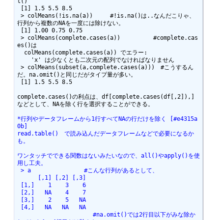
t()

 [1] 1.5 5.5 8.5

 > colMeans(!is.na(a))     #!is.na()は..なんだこりゃ、
行列から複数のNAを一度には除けない。

 [1] 1.00 0.75 0.75

 > colMeans(complete.cases(a))　　　　　 #complete.cas
es()は

  colMeans(complete.cases(a)) でエラー: 

    'x' は少なくとも二次元の配列でなければなりません 

 > colMeans(subset(a,complete.cases(a)))　#こうするん
だ。na.omit()と同じだがタイプ量が多い。

 [1] 1.5 5.5 8.5

complete.cases()の利点は、df[complete.cases(df[,2]),]
などとして、NAを除く行を選択することができる。

*行列やデータフレームから1行すべてNAの行だけを除く [#e4315a
0b]
read.table()　で読み込んだデータフレームなどで必要になるか
も。
ワンタッチでできる関数はないみたいなので、all()やapply()を使
用し工夫。
 > a　　　　　　　　　#こんな行列があるとして、
      [,1] [,2] [,3]
 [1,]    1    3    6
 [2,]   NA    4    7
 [3,]    2    5   NA
 [4,]   NA   NA   NA
                      #na.omit()では2行目以下がみな除か