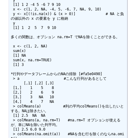
 y

 [1] 1 2 -4 5 -6 7 9 10

 x <- c(1, 2, NA, -4, 5, -6, 7, NA, 9, 10)

 y <- x[(!is.na(x)) & (x > 0)]              # NA と負
の値以外の x の要素を y に格納

 y

 [1] 1  2  5  7  9 10

多くの関数は、オプション na.rm=T でNAを除くことができる。

 x <- c(1, 2, NA)

 sum(x)

 [1] NA

 sum(x, na.rm=TRUE)

 [1] 3

*行列やデータフレームからのNAの排除 [#fa5e0490]

 > a　　　　　　　　　　　　#こんな行列があるとして

      [,1] [,2] [,3]

 [1,]    1    5    8

 [2,]    2    6    9

 [3,]    3   NA   10

 [4,]    4    7   NA

 > colMeans(a)　　　　　　#列の平均colMeans()を出したいと
する。NAは除きたい。

 [1] 2.5  NA  NA

 > colMeans(a, na.rm=T)　　#na.rm=T オプションが使える
が、単にNAを除いた列平均。

 [1] 2.5 6.0 9.0

 > colMeans(na.omit(a))　　#NAを含む行を除くのならna.omi