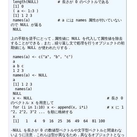
 length(NULL)         # 長さが 0 のベクトルである

 [1] 0 

 ( a <- 1:3 )

 [1] 1 2 3

 names(a)             # a には names 属性が付いていない
ので NULL が返る

 NULL 

上の手順を逆手にとって，属性値に NULL を代入して属性値を除去
することができる．また，繰り返し文で処理を行うオブジェクトの初
期値にも NULL が使われたりする．

 names(a) <- c("a", "b", "c")

 a

 a b c

 1 2 3

 names(a) <- NULL

 a

 [1] 1 2 3

  names(a)

 NULL 

 x <- NULL                                   # 長さ 0 
のベクトル x を用意して

 for (i in 1:10) x <- append(x, i*i)         # x に 1
^2, 2^2, 3^2 ... を順に格納する

 x

 [1]   1   4   9  16  25  36  49  64  81 100

-NULL を長さが 0 の数値型ベクトルや文字型ベクトルと間違わな
いように注意．これらは型が異なるため，異なるオブジェクトとなっ