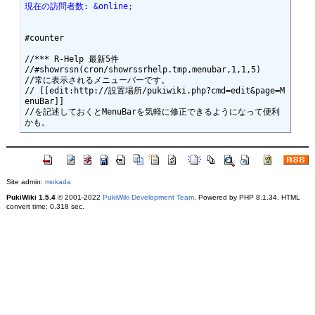
現在の訪問者数: &online;
#counter

//*** R-Help 最新5件

//#showrssn(cron/showrssrhelp.tmp,menubar,1,1,5)

//常に表示されるメニューバーです。

// [[edit:http://設置場所/pukiwiki.php?cmd=edit&page=M
enuBar]]

//を記述しておくとMenuBarを気軽に修正できるようになって便利
Site admin:
mokada
PukiWiki 1.5.4
© 2001-2022
PukiWiki Development Team
. Powered by PHP 8.1.34. HTML
convert time: 0.318 sec.