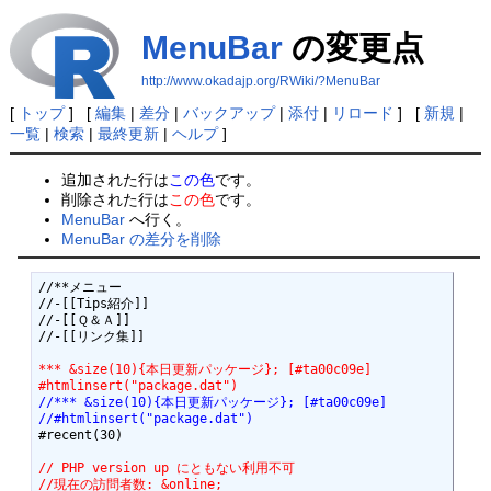
MenuBar
の変更点
http://www.okadajp.org/RWiki/?MenuBar
[
トップ
] [
編集
|
差分
|
バックアップ
|
添付
|
リロード
] [
新規
|
一覧
|
検索
|
最終更新
|
ヘルプ
]
追加された行は
この色
です。
削除された行は
この色
です。
MenuBar
へ行く。
MenuBar の差分を削除
//**メニュー

//-[[Tips紹介]]

//-[[Ｑ＆Ａ]]

//-[[リンク集]]

*** &size(10){本日更新パッケージ}; [#ta00c09e]
#htmlinsert("package.dat")
//*** &size(10){本日更新パッケージ}; [#ta00c09e]
//#htmlinsert("package.dat")
#recent(30)

// PHP version up にともない利用不可
//現在の訪問者数: &online;