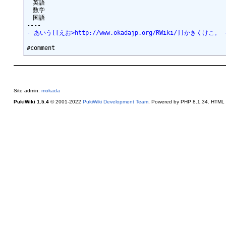
　英語

　数学

　国語

- あいう[[えお>http://www.okadajp.org/RWiki/]]かきくけこ。 -- 
Site admin:
mokada
PukiWiki 1.5.4
© 2001-2022
PukiWiki Development Team
. Powered by PHP 8.1.34. HTML c