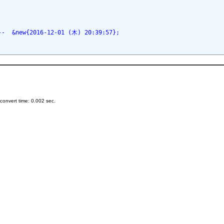
 &new{2016-12-01 (木) 20:39:57};
onvert time: 0.002 sec.