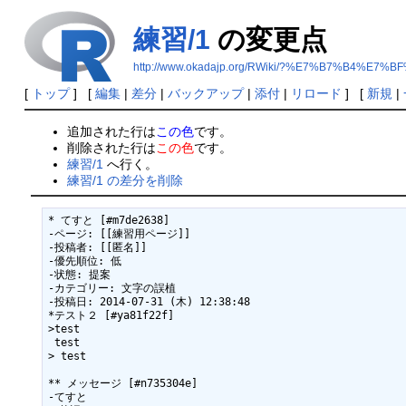
練習/1
の変更点
http://www.okadajp.org/RWiki/?%E7%B7%B4%E7%BF
[
トップ
] [
編集
|
差分
|
バックアップ
|
添付
|
リロード
] [
新規
|
追加された行は
この色
です。
削除された行は
この色
です。
練習/1
へ行く。
練習/1 の差分を削除
* てすと [#m7de2638]

-ページ: [[練習用ページ]]

-投稿者: [[匿名]]

-優先順位: 低

-状態: 提案

-カテゴリー: 文字の誤植

-投稿日: 2014-07-31 (木) 12:38:48

*テスト２ [#ya81f22f]

>test

 test

> test

** メッセージ [#n735304e]

-てすと
