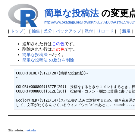
簡単な投稿法
の変更
http://www.okadajp.org/RWiki/?%E7%B0%A1
[
トップ
] [
編集
|
差分
|
バックアップ
|
添付
|
リロード
] [
新規
|
追加された行は
この色
です。
削除された行は
この色
です。
簡単な投稿法
へ行く。
簡単な投稿法 の差分を削除
COLOR(BLUE){SIZE(28){簡単な投稿法}}~

~

COLOR(#008800){SIZE(20){　投稿をするときやコメントす
COLOR(#008800){SIZE(20){　投稿欄・コメント欄には普
&color(RED){SIZE(14){スパム書き込みに対処するため、書き込み系
Site admin:
mokada