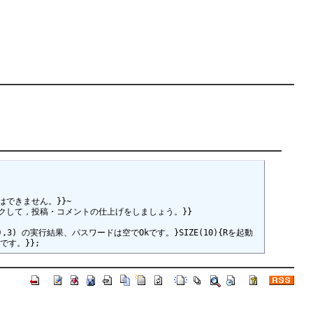
できません。}}~

ックして，投稿・コメントの仕上げをしましょう。}}

),3) の実行結果、パスワードは空でOkです。}SIZE(10){Rを起動