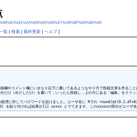
点
%E5%8D%98%E3%81%AA%E6%8A%95%E7%A8%BF%E6%B3%95
一覧
|
検索
|
最終更新
|
ヘルプ
]
るとき，投稿欄やコメント欄にいきなり以下に書いてあるようなやり方で投稿文章を作ることは
通に書ける部分だけ（出だしだけ）を書いて，いったん投稿し，上の方にある「編集」をクリ
の処理に対してパスワードを設けました。ユーザ名に Rでの round(qt(0.2,df=8