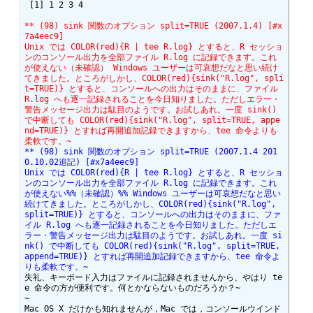
 [1] 1 2 3 4

** (98) sink 関数のオプション split=TRUE (2007.1.4) [#x
7a4eec9]
Unix では COLOR(red){R | tee R.log} とすると、R セッショ
ンのコンソール出力を全部ファイル R.log に記録できます。これ
が使えない（未確認） Windows ユーザーは可哀想だなと思い続け
てきました。ところがしかし、COLOR(red){sink("R.log", spli
t=TRUE)} とすると、コンソールへの出力はそのままに、ファイル 
R.log へも逐一記録されることを今日知りました。ただしエラー・
警告メッセージ出力は駄目のようです。お試しあれ。一度 sink() 
で中断しても COLOR(red){sink("R.log", split=TRUE, appe
nd=TRUE)} とすれば再開追加記録できますから、tee 命令よりも
柔軟です。~
** (98) sink 関数のオプション split=TRUE (2007.1.4 201
0.10.02追記) [#x7a4eec9]
Unix では COLOR(red){R | tee R.log} とすると、R セッショ
ンのコンソール出力を全部ファイル R.log に記録できます。これ
が使えない%%（未確認）%% Windows ユーザーは可哀想だなと思い
続けてきました。ところがしかし、COLOR(red){sink("R.log", 
split=TRUE)} とすると、コンソールへの出力はそのままに、ファ
イル R.log へも逐一記録されることを今日知りました。ただしエ
ラー・警告メッセージ出力は駄目のようです。お試しあれ。一度 si
nk() で中断しても COLOR(red){sink("R.log", split=TRUE, 
append=TRUE)} とすれば再開追加記録できますから、tee 命令よ
りも柔軟です。~
失礼、キーボード入力はファイルに記録されませんから、やはり te
e 命令の方が便利です。何とかならないものだろうか？~

~

Mac OS X だけかも知れませんが，Mac では，コンソールウインド