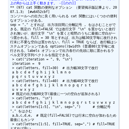
上のRからは上手く動きます。 -[[のの]]