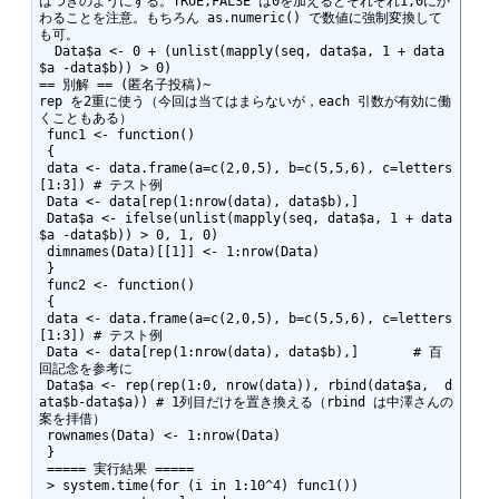
はつぎのようにする。TRUE,FALSE は0を加えるとそれぞれ1,0にか
わることを注意。もちろん as.numeric() で数値に強制変換して
も可。

  Data$a <- 0 + (unlist(mapply(seq, data$a, 1 + data
$a -data$b)) > 0) 

== 別解 == (匿名子投稿)~

rep を2重に使う（今回は当てはまらないが，each 引数が有効に働
くこともある）

 func1 <- function()

 {

 data <- data.frame(a=c(2,0,5), b=c(5,5,6), c=letters
[1:3]) # テスト例

 Data <- data[rep(1:nrow(data), data$b),]

 Data$a <- ifelse(unlist(mapply(seq, data$a, 1 + data
$a -data$b)) > 0, 1, 0)

 dimnames(Data)[[1]] <- 1:nrow(Data)

 }

 func2 <- function()

 {

 data <- data.frame(a=c(2,0,5), b=c(5,5,6), c=letters
[1:3]) # テスト例

 Data <- data[rep(1:nrow(data), data$b),]	# 百
回記念を参考に

 Data$a <- rep(rep(1:0, nrow(data)), rbind(data$a,  d
ata$b-data$a)) # 1列目だけを置き換える（rbind は中澤さんの
案を拝借）

 rownames(Data) <- 1:nrow(Data)

 }

 ===== 実行結果 =====

 > system.time(for (i in 1:10^4) func1())
