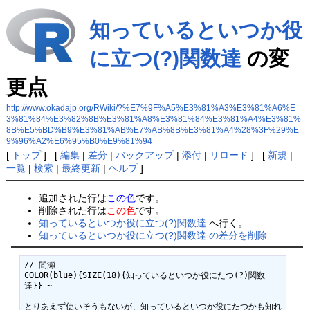
知っているといつか役
に立つ(?)関数達
の変
更点
http://www.okadajp.org/RWiki/?%E7%9F%A5%E3%81%A3%E3%81%A6%E
3%81%84%E3%82%8B%E3%81%A8%E3%81%84%E3%81%A4%E3%81%
8B%E5%BD%B9%E3%81%AB%E7%AB%8B%E3%81%A4%28%3F%29%E
9%96%A2%E6%95%B0%E9%81%94
[
トップ
] [
編集
|
差分
|
バックアップ
|
添付
|
リロード
] [
新規
|
一覧
|
検索
|
最終更新
|
ヘルプ
]
追加された行は
この色
です。
削除された行は
この色
です。
知っているといつか役に立つ(?)関数達
へ行く。
知っているといつか役に立つ(?)関数達 の差分を削除
// 間瀬

COLOR(blue){SIZE(18){知っているといつか役にたつ(?)関数
達}} ~

とりあえず使いそうもないが、知っているといつか役にたつかも知れ