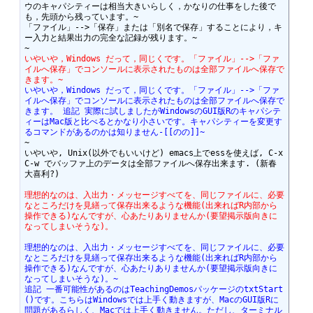
ウのキャパシティーは相当大きいらしく，かなりの仕事をした後で
も，先頭から残っています。~

「ファイル」-->「保存」または「別名で保存」することにより，キ
ー入力と結果出力の完全な記録が残ります。~

いやいや，Windows だって，同じくです。「ファイル」-->「ファ
イルへ保存」でコンソールに表示されたものは全部ファイルへ保存で
きます。~
いやいや，Windows だって，同じくです。「ファイル」-->「ファ
イルへ保存」でコンソールに表示されたものは全部ファイルへ保存で
きます。 追記 実際に試しましたがWindowsのGUI版Rのキャパシテ
ィーはMac版と比べるとかなり小さいです。キャパシティーを変更す
るコマンドがあるのかは知りません-[[のの]]~
~

いやいや, Unix(以外でもいいけど) emacs上でessを使えば, C-x 
C-w でバッファ上のデータは全部ファイルへ保存出来ます. (新春
大喜利?)

理想的なのは、入出力・メッセージすべてを、同じファイルに、必要
なところだけを見繕って保存出来るような機能(出来ればR内部から
操作できる)なんですが、心あたりありませんか(要望掲示版向きに
なってしまいそうな)。
理想的なのは、入出力・メッセージすべてを、同じファイルに、必要
なところだけを見繕って保存出来るような機能(出来ればR内部から
操作できる)なんですが、心あたりありませんか(要望掲示版向きに
なってしまいそうな)。~
追記 一番可能性があるのはTeachingDemosパッケージのtxtStart
()です。こちらはWindowsでは上手く動きますが、MacのGUI版Rに
問題があるらしく、Macでは上手く動きません。ただし、ターミナル