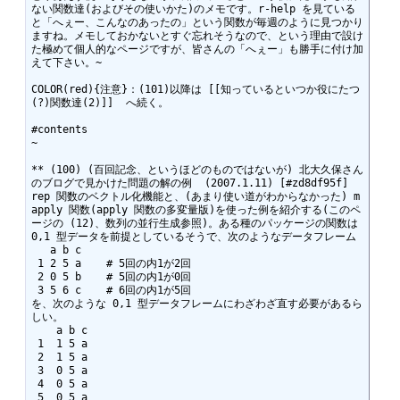
ない関数達(およびその使いかた)のメモです。r-help を見ている
と「へぇー、こんなのあったの」という関数が毎週のように見つかり
ますね。メモしておかないとすぐ忘れそうなので、という理由で設け
た極めて個人的なページですが、皆さんの「へぇー」も勝手に付け加
えて下さい。~

COLOR(red){注意}：(101)以降は [[知っているといつか役にたつ
(?)関数達(2)]]  へ続く。

#contents

~

** (100) (百回記念、というほどのものではないが) 北大久保さん
のブログで見かけた問題の解の例  (2007.1.11) [#zd8df95f]

rep 関数のベクトル化機能と、(あまり使い道がわからなかった) m
apply 関数(apply 関数の多変量版)を使った例を紹介する(このペ
ージの (12)、数列の並行生成参照)。ある種のパッケージの関数は 
0,1 型データを前提としているそうで、次のようなデータフレーム

   a b c

 1 2 5 a    # 5回の内1が2回

 2 0 5 b    # 5回の内1が0回 

 3 5 6 c    # 6回の内1が5回

を、次のような 0,1 型データフレームにわざわざ直す必要があるら
しい。

    a b c

 1  1 5 a

 2  1 5 a

 3  0 5 a

 4  0 5 a

 5  0 5 a
