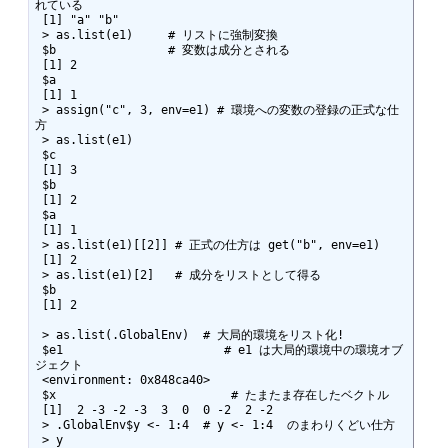
れている

 [1] "a" "b" 

 > as.list(e1)     # リストに強制変換

 $b                # 変数は成分とされる

 [1] 2

 $a

 [1] 1

 > assign("c", 3, env=e1) # 環境への変数の登録の正式な仕
方

 > as.list(e1)

 $c

 [1] 3

 $b

 [1] 2

 $a

 [1] 1

 > as.list(e1)[[2]] # 正式の仕方は get("b", env=e1)

 [1] 2

 > as.list(e1)[2]   # 成分をリストとして得る

 $b

 [1] 2

 > as.list(.GlobalEnv)  # 大局的環境をリスト化!

 $e1                       # e1 は大局的環境中の環境オブ
ジェクト

 <environment: 0x848ca40>

 $x                         # たまたま存在したベクトル

 [1]  2 -3 -2 -3  3  0  0 -2  2 -2

 > .GlobalEnv$y <- 1:4  # y <- 1:4  のまわりくどい仕方 

 > y
