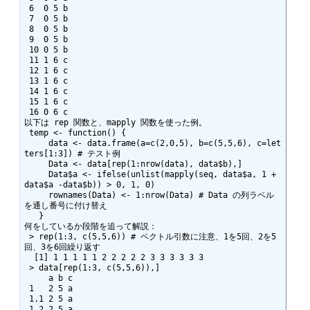
 6  0 5 b

 7  0 5 b

 8  0 5 b

 9  0 5 b

 10 0 5 b

 11 1 6 c

 12 1 6 c

 13 1 6 c

 14 1 6 c

 15 1 6 c

 16 0 6 c

以下は rep 関数と、mapply 関数を使った例。

 temp <- function() {

     data <- data.frame(a=c(2,0,5), b=c(5,5,6), c=let
ters[1:3]) # テスト例

     Data <- data[rep(1:nrow(data), data$b),]

     Data$a <- ifelse(unlist(mapply(seq, data$a, 1 + 
data$a -data$b)) > 0, 1, 0)

     rownames(Data) <- 1:nrow(Data) # Data の列ラベル
を通し番号に付け替え

   } 

何をしているか段階を追って解説：

 > rep(1:3, c(5,5,6)) # ベクトル引数に注意、1を5回、2を5
回、3を6回繰り返す

  [1] 1 1 1 1 1 2 2 2 2 2 3 3 3 3 3 3

 > data[rep(1:3, c(5,5,6)),]

     a b c

 1   2 5 a

 1.1 2 5 a

 1.2 2 5 a
