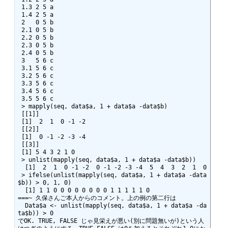
 1.3 2 5 a

 1.4 2 5 a

 2   0 5 b

 2.1 0 5 b

 2.2 0 5 b

 2.3 0 5 b

 2.4 0 5 b

 3   5 6 c

 3.1 5 6 c

 3.2 5 6 c

 3.3 5 6 c

 3.4 5 6 c

 3.5 5 6 c

 > mapply(seq, data$a, 1 + data$a -data$b)

 [[1]]

 [1]  2  1  0 -1 -2

 [[2]]

 [1]  0 -1 -2 -3 -4

 [[3]]

 [1] 5 4 3 2 1 0

 > unlist(mapply(seq, data$a, 1 + data$a -data$b))

  [1]  2  1  0 -1 -2  0 -1 -2 -3 -4  5  4  3  2  1  0

 > ifelse(unlist(mapply(seq, data$a, 1 + data$a -data
$b)) > 0, 1, 0)

  [1] 1 1 0 0 0 0 0 0 0 0 1 1 1 1 1 0

===~ 久保さんご本人からのコメント。上の例の第二行は

  Data$a <- unlist(mapply(seq, data$a, 1 + data$a -da
ta$b)) > 0

でOK. TRUE, FALSE じゃ見栄えが悪い(別に問題無いが)という人