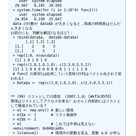
    user  system elapsed 

  29.567   0.245  29.593 

 > system.time(for (i in 1:10^4) func2())

    user  system elapsed 

  24.954   0.230  25.047 

 data の行数や data$b が大きくなると，両者の時間差はだんだ
ん大きくなる

お節介にも、別解を解説(なるほど)：

 > rbind(data$a,  data$b-data$a)

       [,1] [,2] [,3]

  [1,]    2    0    5

  [2,]    3    5    1

 > rep(1:0, nrow(data))

  [1] 1 0 1 0 1 0

 > rep(c(1,0,1,0,1,0), c(2,3,0,5,5,1))

 [1] 1 1 0 0 0 0 0 0 0 0 1 1 1 1 1 0

 # func2 の第3行は結局こういう意味(行列はベクトル化されて使
われる)

 > Data$a <- rep(c(1,0,1,0,1,0), c(2,3,0,5,5,1))

** (99) リストとしての環境  (2007.1.6) [#kf3c95f0]

環境はリストとしてアクセス出来る! おそらく内部的にはリストと
して構成されている？

 > e1 <- new.env() # 新しい環境

 > e1$a <- 1       # リスト風操作

 > e1$b <- 2

 > e1              # これでは中身は見えない

 <environment: 0x848ca40>

 > ls(env=e1)      # 環境中の変数を見る、変数 a,b が作ら