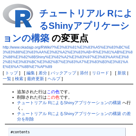
チュートリアル Rによ
るShinyアプリケーシ
ョンの構築
の変更点
http://www.okadajp.org/RWiki/?%E3%83%81%E3%83%A5%E3%83%BC%E
3%83%88%E3%83%AA%E3%82%A2%E3%83%AB+R%E3%81%AB%E3%8
2%88%E3%82%8BShiny%E3%82%A2%E3%83%97%E3%83%AA%E3%8
2%B1%E3%83%BC%E3%82%B7%E3%83%A7%E3%83%B3%E3%81%A
E%E6%A7%8B%E7%AF%89
[
トップ
] [
編集
|
差分
|
バックアップ
|
添付
|
リロード
] [
新規
|
一覧
|
検索
|
最終更新
|
ヘルプ
]
追加された行は
この色
です。
削除された行は
この色
です。
チュートリアル RによるShinyアプリケーションの構築
へ行
く。
チュートリアル RによるShinyアプリケーションの構築 の差
分を削除
#contents
