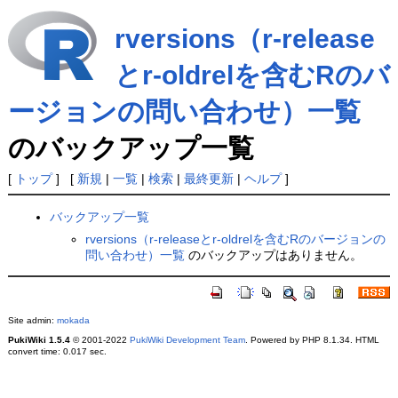
rversions（r-release
とr-oldrelを含むRのバ
ージョンの問い合わせ）一覧
のバックアップ一覧
[
トップ
] [
新規
|
一覧
|
検索
|
最終更新
|
ヘルプ
]
バックアップ一覧
rversions（r-releaseとr-oldrelを含むRのバージョンの
問い合わせ）一覧
のバックアップはありません。
Site admin:
mokada
PukiWiki 1.5.4
© 2001-2022
PukiWiki Development Team
. Powered by PHP 8.1.34. HTML
convert time: 0.017 sec.