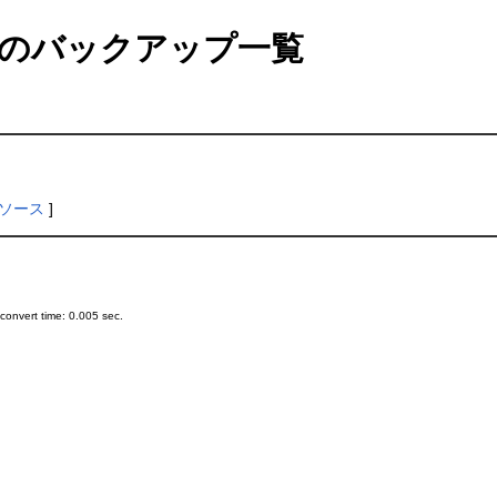
のバックアップ一覧
ソース
]
onvert time: 0.005 sec.