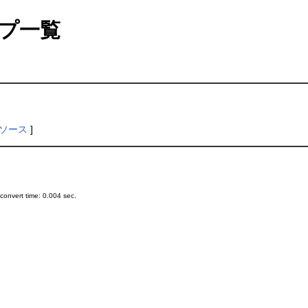
プ一覧
ソース
]
onvert time: 0.004 sec.