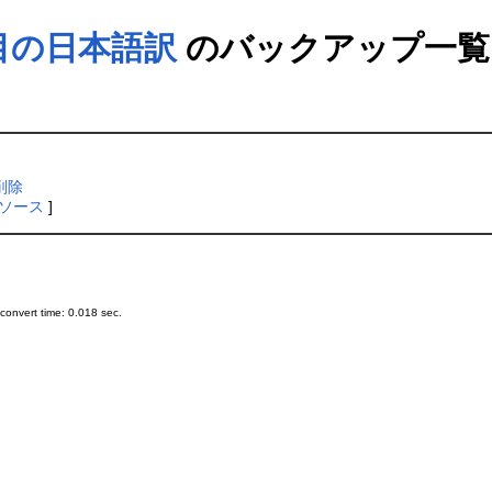
載項目の日本語訳
のバックアップ一覧
削除
ソース
]
onvert time: 0.018 sec.