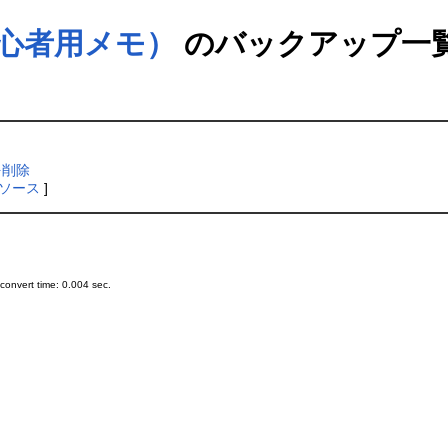
心者用メモ）
のバックアップ一
を削除
ソース
]
onvert time: 0.004 sec.