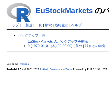
EuStockMarkets
のバ
[
トップ
] [
新規
|
一覧
|
検索
|
最終更新
|
ヘルプ
]
バックアップ一覧
EuStockMarkets のバックアップを削除
0 (1970-01-01 (木) 09:00:00)
[
差分
|
現在との差分
|
Site admin:
mokada
PukiWiki 1.5.4
© 2001-2022
PukiWiki Development Team
. Powered by PHP 8.1.34. HTML c