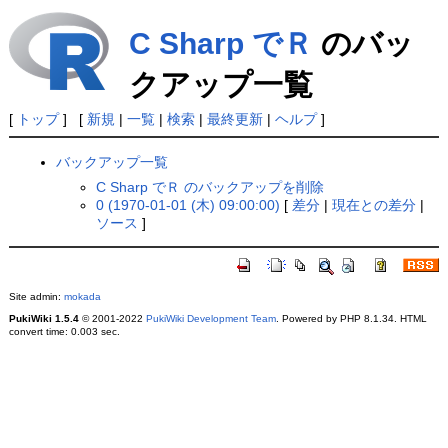
C Sharp でＲ
のバッ
クアップ一覧
[
トップ
] [
新規
|
一覧
|
検索
|
最終更新
|
ヘルプ
]
バックアップ一覧
C Sharp でＲ のバックアップを削除
0 (1970-01-01 (木) 09:00:00)
[
差分
|
現在との差分
|
ソース
]
Site admin:
mokada
PukiWiki 1.5.4
© 2001-2022
PukiWiki Development Team
. Powered by PHP 8.1.34. HTML
convert time: 0.003 sec.