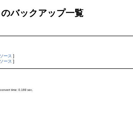
のバックアップ一覧
ソース
]
ソース
]
onvert time: 0.169 sec.