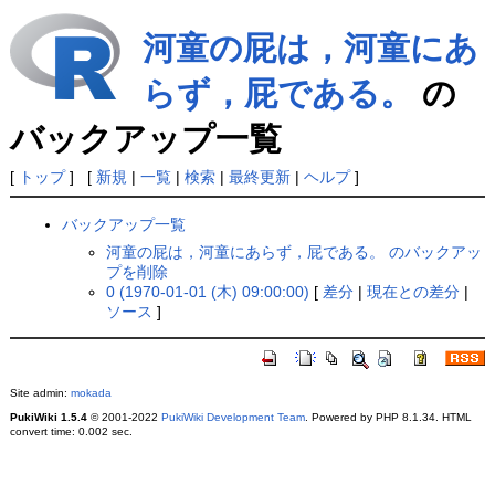
河童の屁は，河童にあ
らず，屁である。
の
バックアップ一覧
[
トップ
] [
新規
|
一覧
|
検索
|
最終更新
|
ヘルプ
]
バックアップ一覧
河童の屁は，河童にあらず，屁である。 のバックアッ
プを削除
0 (1970-01-01 (木) 09:00:00)
[
差分
|
現在との差分
|
ソース
]
Site admin:
mokada
PukiWiki 1.5.4
© 2001-2022
PukiWiki Development Team
. Powered by PHP 8.1.34. HTML
convert time: 0.002 sec.