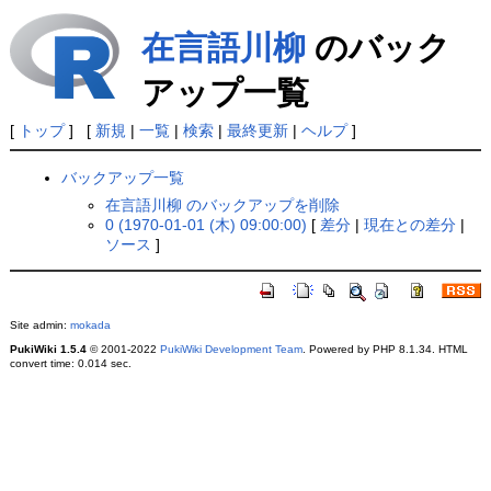
在言語川柳
のバック
アップ一覧
[
トップ
] [
新規
|
一覧
|
検索
|
最終更新
|
ヘルプ
]
バックアップ一覧
在言語川柳 のバックアップを削除
0 (1970-01-01 (木) 09:00:00)
[
差分
|
現在との差分
|
ソース
]
Site admin:
mokada
PukiWiki 1.5.4
© 2001-2022
PukiWiki Development Team
. Powered by PHP 8.1.34. HTML
convert time: 0.014 sec.