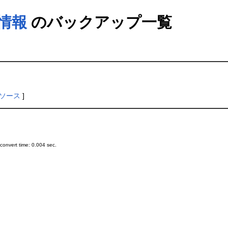
の情報
のバックアップ一覧
ソース
]
onvert time: 0.004 sec.