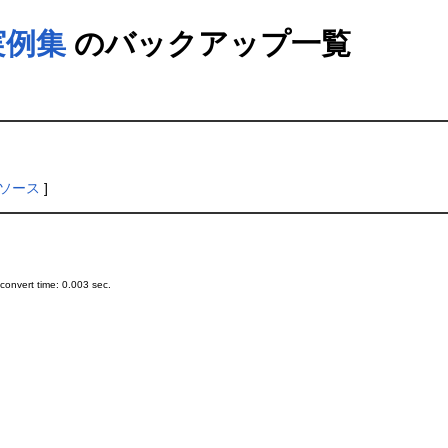
実例集
のバックアップ一覧
ソース
]
onvert time: 0.003 sec.